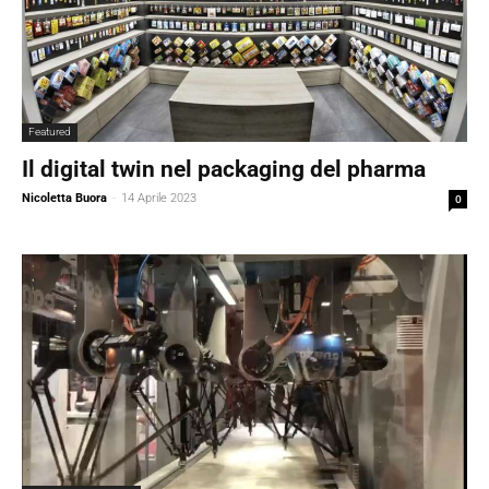
Featured
Il digital twin nel packaging del pharma
Nicoletta Buora
-
14 Aprile 2023
0