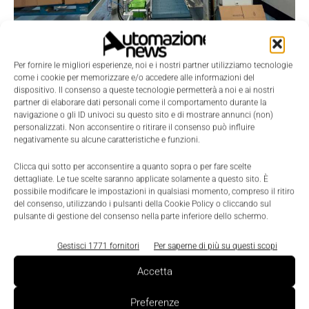
Digital Transformation
IIoT e digitalizzazione per impianti di
Per fornire le migliori esperienze, noi e i nostri partner utilizziamo tecnologie
packaging di nuova generazione
come i cookie per memorizzare e/o accedere alle informazioni del
dispositivo. Il consenso a queste tecnologie permetterà a noi e ai nostri
Massimiliano Luce
-
2 Maggio 2023
0
partner di elaborare dati personali come il comportamento durante la
navigazione o gli ID univoci su questo sito e di mostrare annunci (non)
personalizzati. Non acconsentire o ritirare il consenso può influire
negativamente su alcune caratteristiche e funzioni.
Clicca qui sotto per acconsentire a quanto sopra o per fare scelte
dettagliate. Le tue scelte saranno applicate solamente a questo sito. È
possibile modificare le impostazioni in qualsiasi momento, compreso il ritiro
del consenso, utilizzando i pulsanti della Cookie Policy o cliccando sul
pulsante di gestione del consenso nella parte inferiore dello schermo.
Gestisci 1771 fornitori
Per saperne di più su questi scopi
Accetta
Preferenze