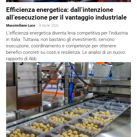
Efficienza energetica: dall’intenzione
all’esecuzione per il vantaggio industriale
Massimiliano Luce
-
8 Aprile 2026
L’efficienza energetica diventa leva competitiva per l’industria
in Italia. Tuttavia, non bastano gli investimenti: servono
esecuzione, coordinamento e competenze per ottenere
benefici concreti su costi e resilienza. Le analisi di un nuovo
rapporto di Abb.