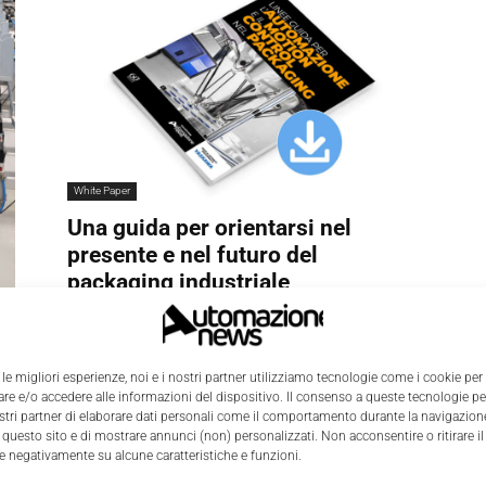
White Paper
Una guida per orientarsi nel
presente e nel futuro del
packaging industriale
Francesca Nebuloni
-
21 Maggio 2024
0
0
 le migliori esperienze, noi e i nostri partner utilizziamo tecnologie come i cookie per
e e/o accedere alle informazioni del dispositivo. Il consenso a queste tecnologie p
ostri partner di elaborare dati personali come il comportamento durante la navigazione
 questo sito e di mostrare annunci (non) personalizzati. Non acconsentire o ritirare 
re negativamente su alcune caratteristiche e funzioni.