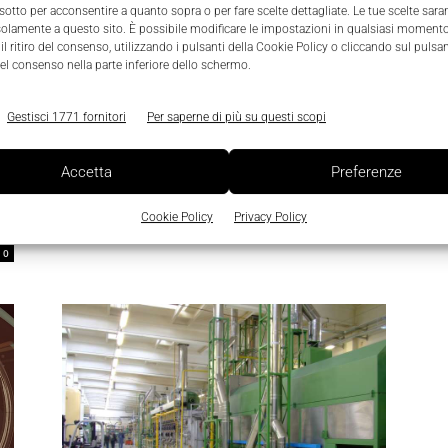
 sotto per acconsentire a quanto sopra o per fare scelte dettagliate. Le tue scelte sar
solamente a questo sito. È possibile modificare le impostazioni in qualsiasi momento
l ritiro del consenso, utilizzando i pulsanti della Cookie Policy o cliccando sul pulsan
el consenso nella parte inferiore dello schermo.
Gestisci 1771 fornitori
Per saperne di più su questi scopi
Linee Guida per l’automazione e il
Accetta
Preferenze
Motion Control nel packaging
l
Redazione Digital Farm
-
16 Maggio 2024
0
Cookie Policy
Privacy Policy
0