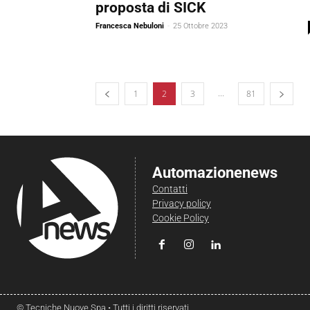
proposta di SICK
Francesca Nebuloni
-
25 Ottobre 2023
...
1
2
3
81
Automazionenews
Contatti
Privacy policy
Cookie Policy
© Tecniche Nuove Spa • Tutti i diritti riservati.