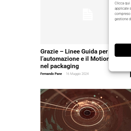
Clicca qui
applicate 
compreso i
gestione d
Grazie – Linee Guida per
l’automazione e il Motion Contro
nel packaging
Fernando Pane
-
16 Maggio 2024