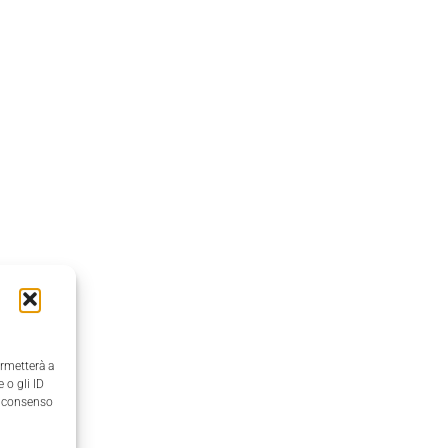
ermetterà a
 o gli ID
il consenso