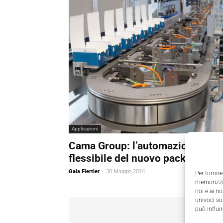
Applicazioni
Cama Group: l’automazione
flessibile del nuovo packaging
Gaia Fiertler
-
30 Maggio 2024
Per fornire
memorizzar
noi e ai n
univoci su
può influi