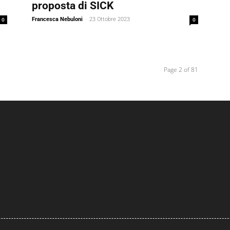
proposta di SICK
0
Francesca Nebuloni
-
23 Ottobre 2023
0
Page 2 of 81