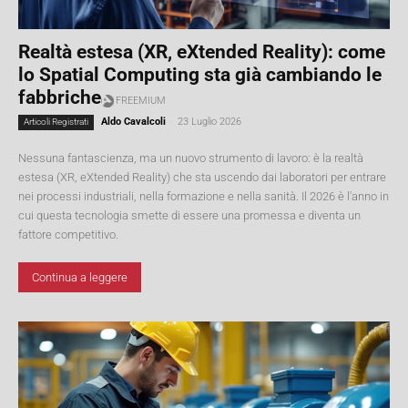
Realtà estesa (XR, eXtended Reality): come
lo Spatial Computing sta già cambiando le
fabbriche
Aldo Cavalcoli
-
23 Luglio 2026
Articoli Registrati
Nessuna fantascienza, ma un nuovo strumento di lavoro: è la realtà
estesa (XR, eXtended Reality) che sta uscendo dai laboratori per entrare
nei processi industriali, nella formazione e nella sanità. Il 2026 è l'anno in
cui questa tecnologia smette di essere una promessa e diventa un
fattore competitivo.
Continua a leggere