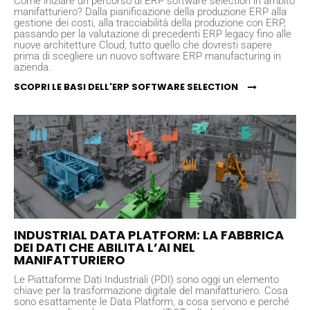
Come iniziare un percorso di ERP software selection in ambito
manifatturiero? Dalla pianificazione della produzione ERP alla
gestione dei costi, alla tracciabilità della produzione con ERP,
passando per la valutazione di precedenti ERP legacy fino alle
nuove architetture Cloud, tutto quello che dovresti sapere
prima di scegliere un nuovo software ERP manufacturing in
azienda.
SCOPRI LE BASI DELL'ERP SOFTWARE SELECTION
INDUSTRIAL DATA PLATFORM: LA FABBRICA
DEI DATI CHE ABILITA L’AI NEL
MANIFATTURIERO
Le Piattaforme Dati Industriali (PDI) sono oggi un elemento
chiave per la trasformazione digitale del manifatturiero. Cosa
sono esattamente le Data Platform, a cosa servono e perché