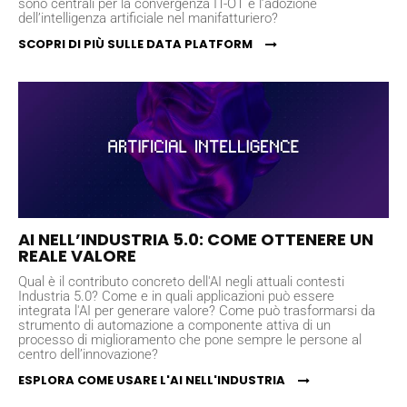
sono centrali per la convergenza IT-OT e l’adozione
dell’intelligenza artificiale nel manifatturiero?
SCOPRI DI PIÙ SULLE DATA PLATFORM
AI NELL’INDUSTRIA 5.0: COME OTTENERE UN
REALE VALORE
Qual è il contributo concreto dell'AI negli attuali contesti
Industria 5.0? Come e in quali applicazioni può essere
integrata l'AI per generare valore? Come può trasformarsi da
strumento di automazione a componente attiva di un
processo di miglioramento che pone sempre le persone al
centro dell’innovazione?
ESPLORA COME USARE L'AI NELL'INDUSTRIA