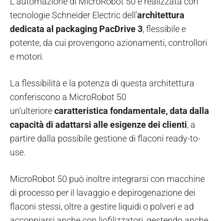
L’automazione di MicroRobot 50 è realizzata con
tecnologie Schneider Electric dell’
architettura
dedicata al packaging PacDrive 3
, flessibile e
potente, da cui provengono azionamenti, controllori
e motori
.
La flessibilità e la potenza di questa architettura
conferiscono a MicroRobot 50
un’ulteriore
caratteristica fondamentale, data dalla
capacità di adattarsi alle esigenze dei clienti
, a
partire dalla possibile gestione di flaconi ready-to-
use.
MicroRobot 50 può inoltre integrarsi con macchine
di processo per il lavaggio e depirogenazione dei
flaconi stessi, oltre a gestire liquidi o polveri e ad
accoppiarsi anche con liofilizzatori, gestendo anche