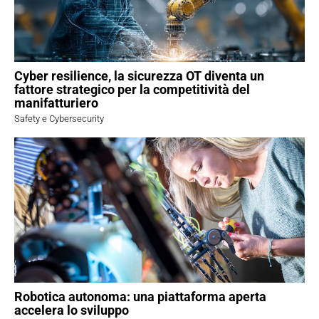
Cyber resilience, la sicurezza OT diventa un
fattore strategico per la competitività del
manifatturiero
Safety e Cybersecurity
Robotica autonoma: una piattaforma aperta
accelera lo sviluppo