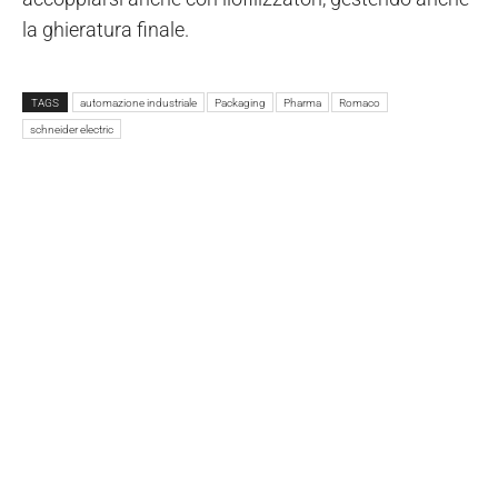
la ghieratura finale.
TAGS
automazione industriale
Packaging
Pharma
Romaco
schneider electric