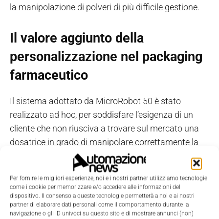
la manipolazione di polveri di più difficile gestione.
Il valore aggiunto della
personalizzazione nel packaging
farmaceutico
Il sistema adottato da MicroRobot 50 è stato
realizzato ad hoc, per soddisfare l’esigenza di un
cliente che non riusciva a trovare sul mercato una
dosatrice in grado di manipolare correttamente la
polvere farmaceutica di sua produzione.
Per fornire le migliori esperienze, noi e i nostri partner utilizziamo tecnologie
MicroRobot 50 è, infatti, frutto della
co-innovazione
come i cookie per memorizzare e/o accedere alle informazioni del
e collaborazione con Schneider Electric
, che si è
dispositivo. Il consenso a queste tecnologie permetterà a noi e ai nostri
partner di elaborare dati personali come il comportamento durante la
“seduta al tavolo” di sviluppo di questa soluzione
navigazione o gli ID univoci su questo sito e di mostrare annunci (non)