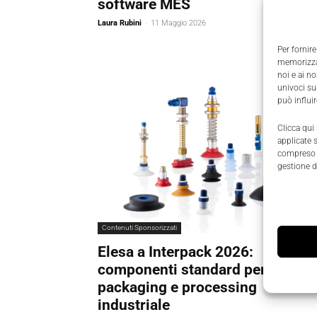
software MES
Laura Rubini
-
11 Maggio 2026
Per fornire
memorizzar
noi e ai n
univoci su
può influi
Clicca qui
applicate 
compreso i
gestione d
Contenuti Sponsorizzati
Elesa a Interpack 2026:
componenti standard per
packaging e processing
industriale