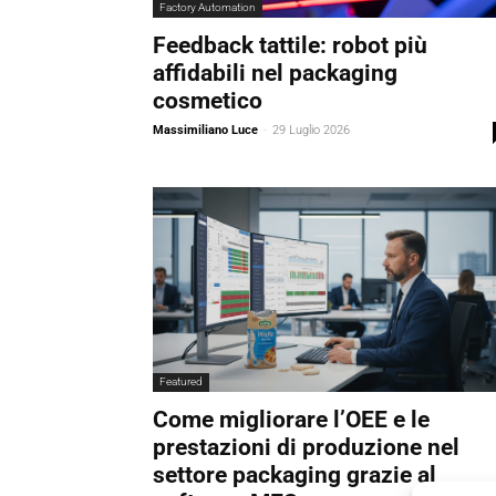
Factory Automation
Feedback tattile: robot più
affidabili nel packaging
cosmetico
Massimiliano Luce
-
29 Luglio 2026
Featured
Come migliorare l’OEE e le
prestazioni di produzione nel
settore packaging grazie al