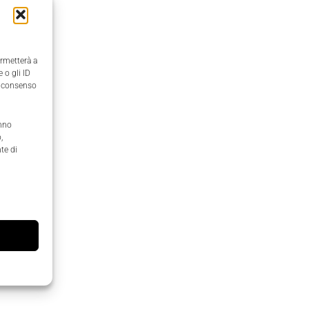
ermetterà a
 o gli ID
il consenso
anno
,
te di