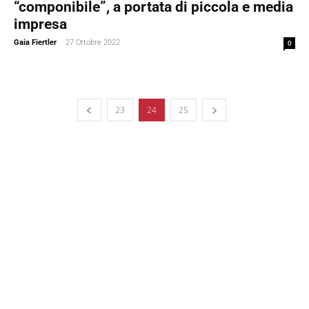
“componibile”, a portata di piccola e media
impresa
Gaia Fiertler
-
27 Ottobre 2022
0
23
24
25