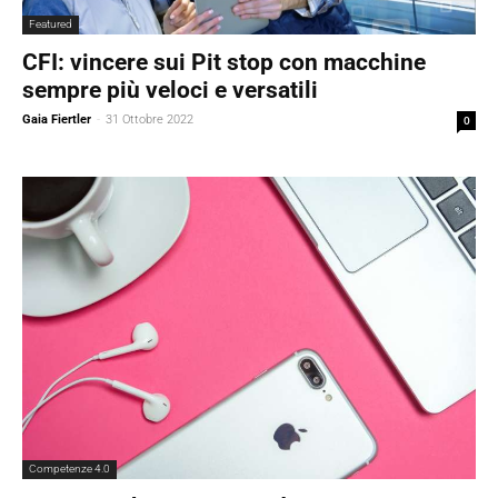
Featured
CFI: vincere sui Pit stop con macchine
sempre più veloci e versatili
Gaia Fiertler
-
31 Ottobre 2022
0
Competenze 4.0