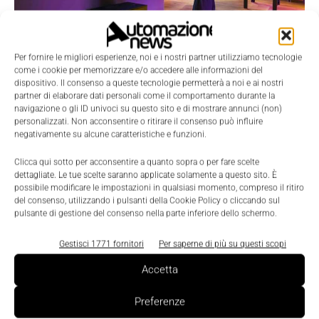
Per fornire le migliori esperienze, noi e i nostri partner utilizziamo tecnologie
Competenze 4.0
come i cookie per memorizzare e/o accedere alle informazioni del
L’ufficio post pandemia? Luogo di
dispositivo. Il consenso a queste tecnologie permetterà a noi e ai nostri
partner di elaborare dati personali come il comportamento durante la
benessere e appartenenza
navigazione o gli ID univoci su questo sito e di mostrare annunci (non)
personalizzati. Non acconsentire o ritirare il consenso può influire
Gaia Fiertler
-
11 Novembre 2022
0
negativamente su alcune caratteristiche e funzioni.
Clicca qui sotto per acconsentire a quanto sopra o per fare scelte
dettagliate. Le tue scelte saranno applicate solamente a questo sito. È
possibile modificare le impostazioni in qualsiasi momento, compreso il ritiro
del consenso, utilizzando i pulsanti della Cookie Policy o cliccando sul
pulsante di gestione del consenso nella parte inferiore dello schermo.
Gestisci 1771 fornitori
Per saperne di più su questi scopi
Accetta
Preferenze