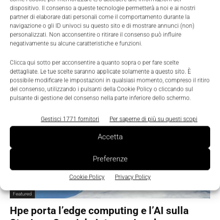
dispositivo. Il consenso a queste tecnologie permetterà a noi e ai nostri
È di HPE il supercomputer più veloce ed
partner di elaborare dati personali come il comportamento durante la
efficiente del mondo
navigazione o gli ID univoci su questo sito e di mostrare annunci (non)
personalizzati. Non acconsentire o ritirare il consenso può influire
Massimiliano Luce
-
14 Giugno 2022
0
negativamente su alcune caratteristiche e funzioni.
Clicca qui sotto per acconsentire a quanto sopra o per fare scelte
dettagliate. Le tue scelte saranno applicate solamente a questo sito. È
possibile modificare le impostazioni in qualsiasi momento, compreso il ritiro
del consenso, utilizzando i pulsanti della Cookie Policy o cliccando sul
pulsante di gestione del consenso nella parte inferiore dello schermo.
Gestisci 1771 fornitori
Per saperne di più su questi scopi
Accetta
Preferenze
Cookie Policy
Privacy Policy
Featured
Hpe porta l’edge computing e l’AI sulla