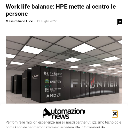
Work life balance: HPE mette al centro le
persone
Massimiliano Luce
-
11 Luglio 2022
0
Per fornire le migliori esperienze, noi e i nostri partner utilizziamo tecnologie
Featured
come i cookie per memorizzare e/o accedere alle informazioni del