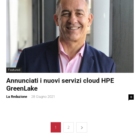
Featured
Annunciati i nuovi servizi cloud HPE
GreenLake
La Redazione
-
28 Giugno 2021
0
1
2