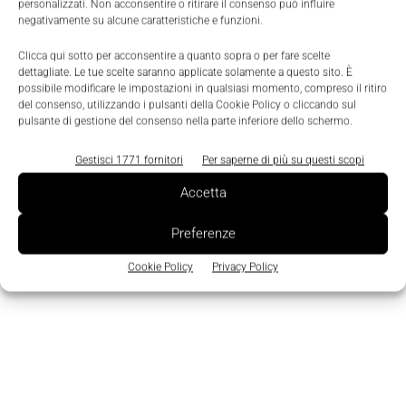
personalizzati. Non acconsentire o ritirare il consenso può influire
5G privato all'edge
con i sistemi HPE Edgeline
negativamente su alcune caratteristiche e funzioni.
Converged Edge.
Clicca qui sotto per acconsentire a quanto sopra o per fare scelte
dettagliate. Le tue scelte saranno applicate solamente a questo sito. È
possibile modificare le impostazioni in qualsiasi momento, compreso il ritiro
TAGS
5G
HPE
Wi-Fi
del consenso, utilizzando i pulsanti della Cookie Policy o cliccando sul
pulsante di gestione del consenso nella parte inferiore dello schermo.
Gestisci 1771 fornitori
Per saperne di più su questi scopi
Accetta
Preferenze
Cookie Policy
Privacy Policy