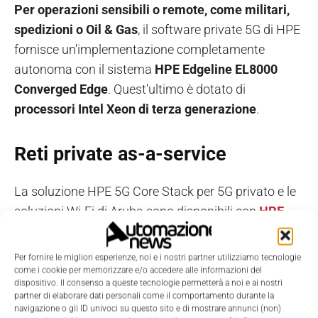
Per operazioni sensibili o remote, come militari,
spedizioni o Oil & Gas
, il software private 5G di HPE
fornisce un'implementazione completamente
autonoma con il sistema
HPE Edgeline EL8000
Converged Edge
. Quest'ultimo è dotato di
processori
Intel Xeon di terza generazione
.
Reti private as-a-service
La soluzione HPE 5G Core Stack per 5G privato e le
soluzioni Wi-Fi di Aruba sono disponibili con
HPE
GreenLake
.
Per fornire le migliori esperienze, noi e i nostri partner utilizziamo tecnologie
HPE GreenLake consente ai fornitori di servizi di
come i cookie per memorizzare e/o accedere alle informazioni del
dispositivo. Il consenso a queste tecnologie permetterà a noi e ai nostri
comunicazione e ai
system integrator
di
offrire reti
partner di elaborare dati personali come il comportamento durante la
private as-a-service
. In questa ottica si segnala il
navigazione o gli ID univoci su questo sito e di mostrare annunci (non)