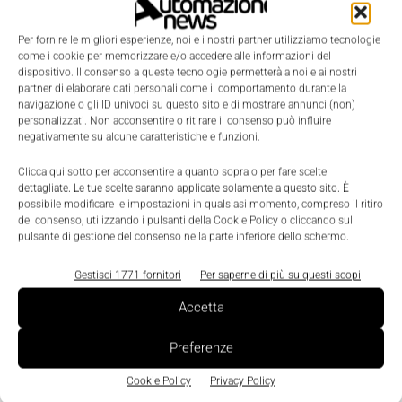
come orientarsi
Per fornire le migliori esperienze, noi e i nostri partner utilizziamo tecnologie
La Redazione
-
26 Gennaio 2022
0
come i cookie per memorizzare e/o accedere alle informazioni del
dispositivo. Il consenso a queste tecnologie permetterà a noi e ai nostri
partner di elaborare dati personali come il comportamento durante la
navigazione o gli ID univoci su questo sito e di mostrare annunci (non)
personalizzati. Non acconsentire o ritirare il consenso può influire
negativamente su alcune caratteristiche e funzioni.
Clicca qui sotto per acconsentire a quanto sopra o per fare scelte
dettagliate. Le tue scelte saranno applicate solamente a questo sito. È
possibile modificare le impostazioni in qualsiasi momento, compreso il ritiro
del consenso, utilizzando i pulsanti della Cookie Policy o cliccando sul
pulsante di gestione del consenso nella parte inferiore dello schermo.
Gestisci 1771 fornitori
Per saperne di più su questi scopi
Accetta
Preferenze
Cookie Policy
Privacy Policy