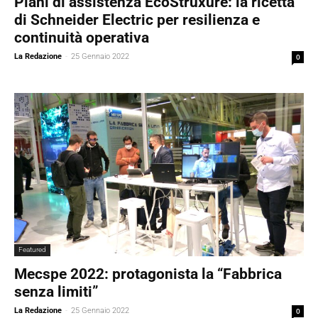
Piani di assistenza EcoStruxure: la ricetta
di Schneider Electric per resilienza e
continuità operativa
La Redazione
-
25 Gennaio 2022
0
Featured
Mecspe 2022: protagonista la “Fabbrica
senza limiti”
La Redazione
-
25 Gennaio 2022
0