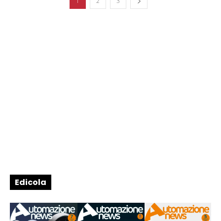
1
2
3
Edicola