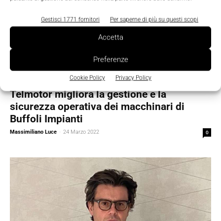
Gestisci 1771 fornitori
Per saperne di più su questi scopi
Accetta
Preferenze
Cookie Policy
Privacy Policy
Featured
Telmotor migliora la gestione e la
sicurezza operativa dei macchinari di
Buffoli Impianti
Massimiliano Luce
-
24 Marzo 2022
0