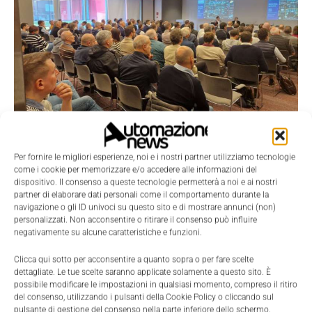
Iniziative ed eventi
Cybersecurity: prosegue il tour di Telmotor
Per fornire le migliori esperienze, noi e i nostri partner utilizziamo tecnologie
come i cookie per memorizzare e/o accedere alle informazioni del
Massimiliano Luce
-
10 Marzo 2023
0
dispositivo. Il consenso a queste tecnologie permetterà a noi e ai nostri
partner di elaborare dati personali come il comportamento durante la
navigazione o gli ID univoci su questo sito e di mostrare annunci (non)
personalizzati. Non acconsentire o ritirare il consenso può influire
negativamente su alcune caratteristiche e funzioni.
Clicca qui sotto per acconsentire a quanto sopra o per fare scelte
dettagliate. Le tue scelte saranno applicate solamente a questo sito. È
possibile modificare le impostazioni in qualsiasi momento, compreso il ritiro
del consenso, utilizzando i pulsanti della Cookie Policy o cliccando sul
pulsante di gestione del consenso nella parte inferiore dello schermo.