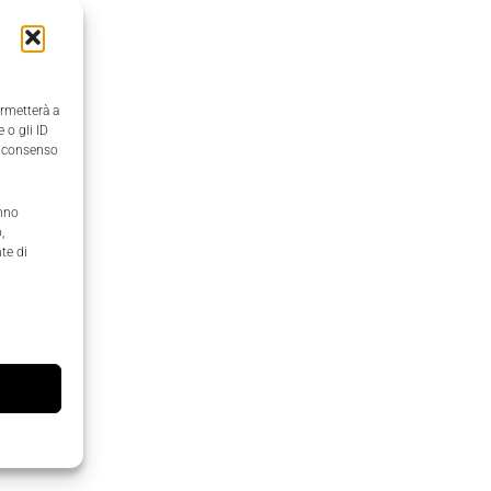
ermetterà a
 o gli ID
il consenso
anno
,
te di