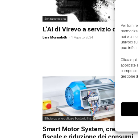
Senza categoria
Per fornire
L’AI di Virevo a servizio delle PM
memorizzar
noi e ai n
Lara Morandotti
-
1 Agosto 2024
univoci su
può influi
Clicca qui
applicate 
compreso i
gestione d
Efficienza energetica e Sostenibilità
Smart Motor System, credito
fiscale e riduzione dei consumi