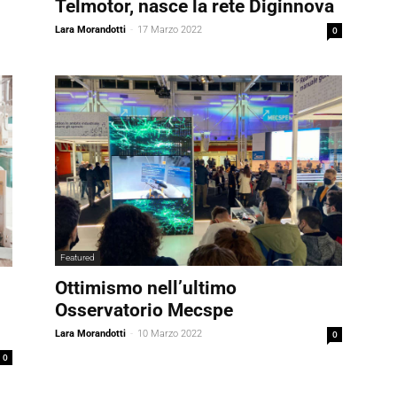
Telmotor, nasce la rete Diginnova
Lara Morandotti
-
17 Marzo 2022
0
Featured
Ottimismo nell’ultimo
Osservatorio Mecspe
Lara Morandotti
-
10 Marzo 2022
0
0