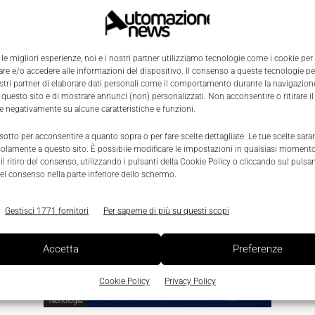
 le migliori esperienze, noi e i nostri partner utilizziamo tecnologie come i cookie per
I
e e/o accedere alle informazioni del dispositivo. Il consenso a queste tecnologie p
Applicazioni
ostri partner di elaborare dati personali come il comportamento durante la navigazione
0
 questo sito e di mostrare annunci (non) personalizzati. Non acconsentire o ritirare 
Quale automazione per
re negativamente su alcune caratteristiche e funzioni.
l’intralogistica?
 sotto per acconsentire a quanto sopra o per fare scelte dettagliate. Le tue scelte sar
Lara Morandotti
-
29 Maggio 2023
0
solamente a questo sito. È possibile modificare le impostazioni in qualsiasi momento
l ritiro del consenso, utilizzando i pulsanti della Cookie Policy o cliccando sul pulsan
el consenso nella parte inferiore dello schermo.
Gestisci 1771 fornitori
Per saperne di più su questi scopi
Accetta
Preferenze
Cookie Policy
Privacy Policy
Tecnologia