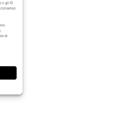
 o gli ID
il consenso
anno
,
te di