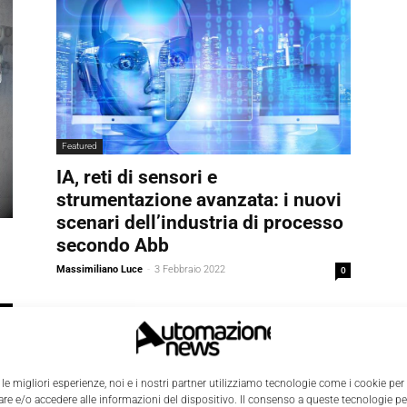
Featured
IA, reti di sensori e
strumentazione avanzata: i nuovi
scenari dell’industria di processo
secondo Abb
Massimiliano Luce
-
3 Febbraio 2022
0
0
 le migliori esperienze, noi e i nostri partner utilizziamo tecnologie come i cookie per
e e/o accedere alle informazioni del dispositivo. Il consenso a queste tecnologie p