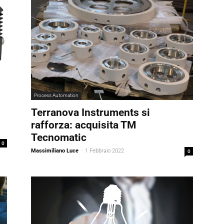
Process Automation
Terranova Instruments si
rafforza: acquisita TM
Tecnomatic
0
Massimiliano Luce
-
1 Febbraio 2022
0