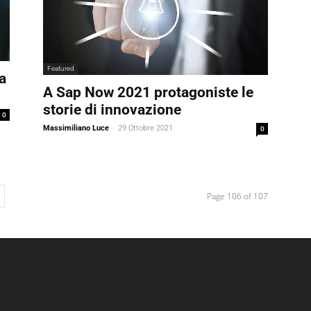
Featured
a
A Sap Now 2021 protagoniste le
storie di innovazione
0
Massimiliano Luce
-
29 Ottobre 2021
0
Page 106 of 107