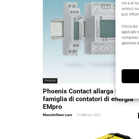
noi e ai n
univoci su
può influi
Clicca qui
applicate 
compreso i
gestione d
Prodotti
Phoenix Contact allarga la
famiglia di contatori di energia
EMpro
Massimiliano Luce
-
2 Febbraio 2022