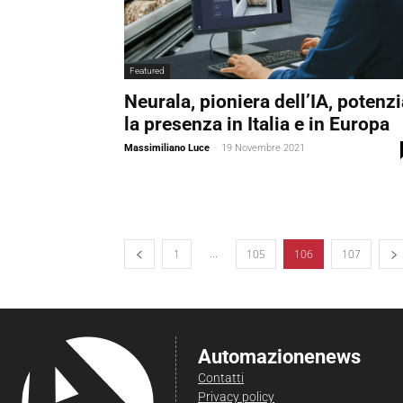
Featured
Neurala, pioniera dell’IA, potenzi
la presenza in Italia e in Europa
Massimiliano Luce
-
19 Novembre 2021
...
1
105
106
107
Automazionenews
Contatti
Privacy policy