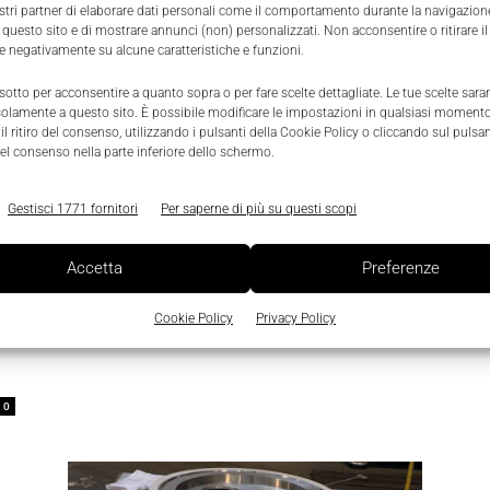
ostri partner di elaborare dati personali come il comportamento durante la navigazione
 questo sito e di mostrare annunci (non) personalizzati. Non acconsentire o ritirare 
re negativamente su alcune caratteristiche e funzioni.
 sotto per acconsentire a quanto sopra o per fare scelte dettagliate. Le tue scelte sar
solamente a questo sito. È possibile modificare le impostazioni in qualsiasi momento
l ritiro del consenso, utilizzando i pulsanti della Cookie Policy o cliccando sul pulsan
el consenso nella parte inferiore dello schermo.
Prodotti
Gestisci 1771 fornitori
Per saperne di più su questi scopi
Cablaggio: Eaton punta sulla
tecnologia Push-In
Accetta
Preferenze
Massimiliano Luce
-
2 Febbraio 2022
0
Cookie Policy
Privacy Policy
0