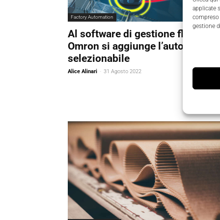
applicate 
compreso i
Factory Automation
gestione d
Al software di gestione flotte
Omron si aggiunge l’autonomia
selezionabile
Alice Alinari
-
31 Agosto 2022