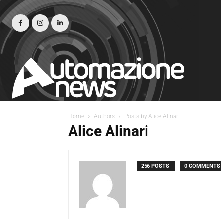
Home
Authors
Posts by Alice Alinari
Alice Alinari
256 POSTS
0 COMMENTS