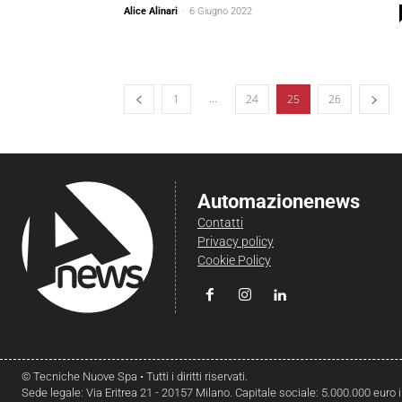
Alice Alinari
-
6 Giugno 2022
...
1
24
25
26
Automazionenews
Contatti
Privacy policy
Cookie Policy
© Tecniche Nuove Spa • Tutti i diritti riservati.
Sede legale: Via Eritrea 21 - 20157 Milano. Capitale sociale: 5.000.000 euro 