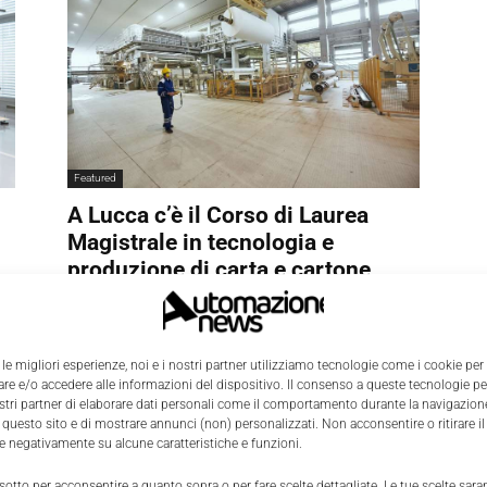
Featured
A Lucca c’è il Corso di Laurea
Magistrale in tecnologia e
produzione di carta e cartone
Alice Alinari
-
6 Settembre 2022
0
0
 le migliori esperienze, noi e i nostri partner utilizziamo tecnologie come i cookie per
e e/o accedere alle informazioni del dispositivo. Il consenso a queste tecnologie p
ostri partner di elaborare dati personali come il comportamento durante la navigazione
 questo sito e di mostrare annunci (non) personalizzati. Non acconsentire o ritirare 
re negativamente su alcune caratteristiche e funzioni.
 sotto per acconsentire a quanto sopra o per fare scelte dettagliate. Le tue scelte sar