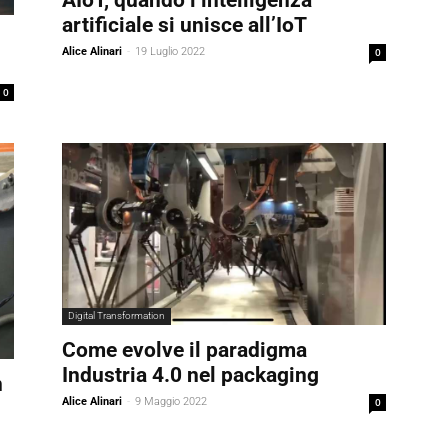
artificiale si unisce all’IoT
Alice Alinari
-
19 Luglio 2022
0
0
Digital Transformation
Come evolve il paradigma
Industria 4.0 nel packaging
n
Alice Alinari
-
9 Maggio 2022
0