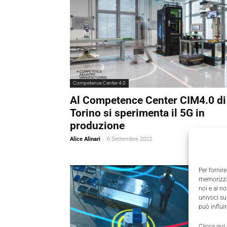
Competence Center 4.0
Al Competence Center CIM4.0 di
Torino si sperimenta il 5G in
produzione
Alice Alinari
-
6 Settembre 2022
Per fornire
memorizzar
noi e ai n
univoci su
può influi
Clicca qui