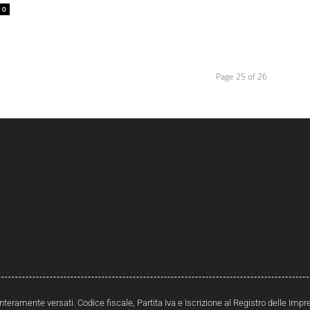
0
Page 25 of 26
interamente versati. Codice fiscale, Partita Iva e Iscrizione al Registro delle Im