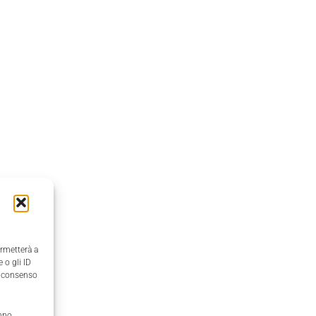
ermetterà a
 o gli ID
il consenso
anno