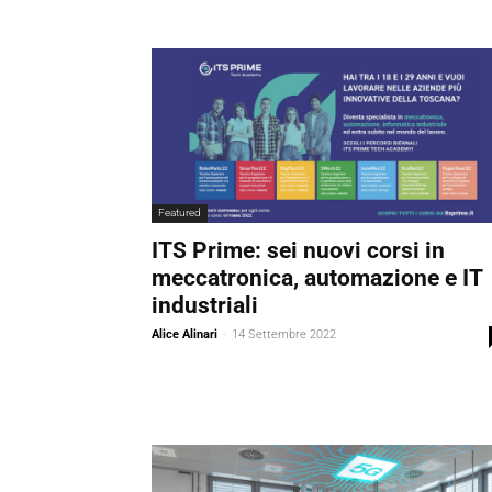
Featured
ITS Prime: sei nuovi corsi in
meccatronica, automazione e IT
industriali
Alice Alinari
-
14 Settembre 2022