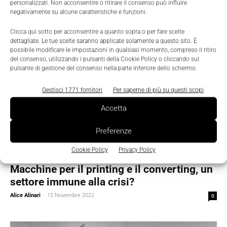
personalizzati. Non acconsentire o ritirare il consenso può influire
negativamente su alcune caratteristiche e funzioni.
Clicca qui sotto per acconsentire a quanto sopra o per fare scelte
dettagliate. Le tue scelte saranno applicate solamente a questo sito. È
possibile modificare le impostazioni in qualsiasi momento, compreso il ritiro
del consenso, utilizzando i pulsanti della Cookie Policy o cliccando sul
pulsante di gestione del consenso nella parte inferiore dello schermo.
Gestisci 1771 fornitori
Per saperne di più su questi scopi
Accetta
Preferenze
Cookie Policy
Privacy Policy
Featured
Macchine per il printing e il converting, un
settore immune alla crisi?
Alice Alinari
-
15 Novembre 2022
0