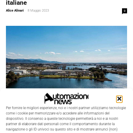
italiane
Alice Alinari
-
8 Maggio 2023
0
Digital Transformation
Per fornire le migliori esperienze, noi e i nostri partner utilizziamo tecnologie
Produzione e supply chain digitali per un
come i cookie per memorizzare e/o accedere alle informazioni del
dispositivo. Il consenso a queste tecnologie permetterà a noi e ai nostri
olio di qualità
partner di elaborare dati personali come il comportamento durante la
navigazione o gli ID univoci su questo sito e di mostrare annunci (non)
Alice Alinari
-
23 Novembre 2022
0