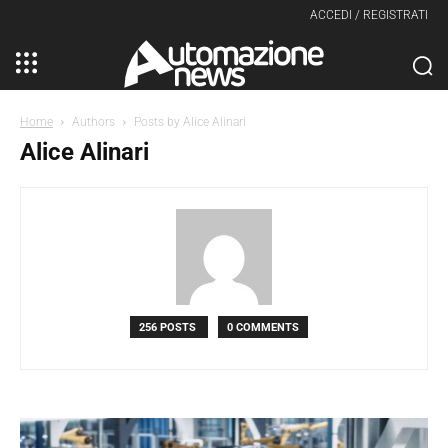
ACCEDI / REGISTRATI
Home
Authors
Posts by Alice Alinari
Alice Alinari
256 POSTS
0 COMMENTS