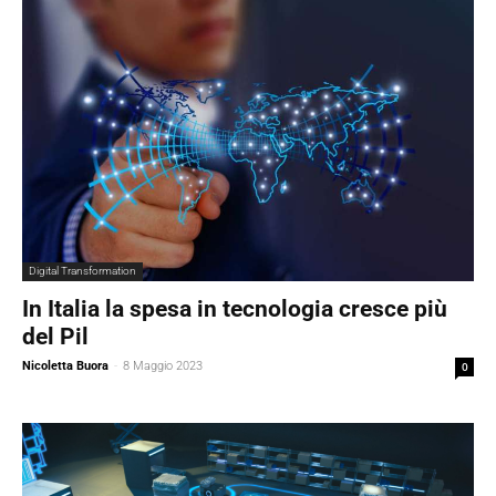
Digital Transformation
In Italia la spesa in tecnologia cresce più
del Pil
Nicoletta Buora
-
8 Maggio 2023
0