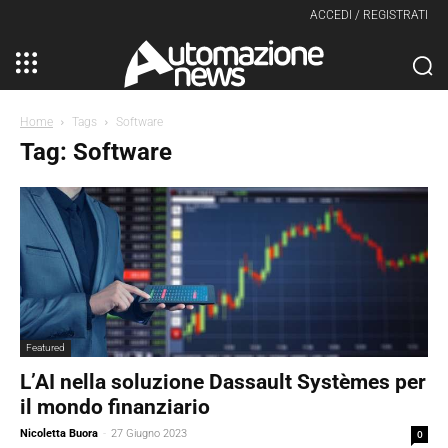
ACCEDI / REGISTRATI
Home
Tags
Software
Tag: Software
Featured
L’AI nella soluzione Dassault Systèmes per
il mondo finanziario
Nicoletta Buora
-
27 Giugno 2023
0