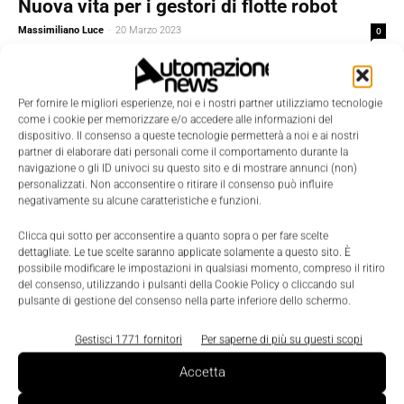
Nuova vita per i gestori di flotte robot
Massimiliano Luce
-
20 Marzo 2023
0
Per fornire le migliori esperienze, noi e i nostri partner utilizziamo tecnologie
come i cookie per memorizzare e/o accedere alle informazioni del
dispositivo. Il consenso a queste tecnologie permetterà a noi e ai nostri
partner di elaborare dati personali come il comportamento durante la
navigazione o gli ID univoci su questo sito e di mostrare annunci (non)
personalizzati. Non acconsentire o ritirare il consenso può influire
negativamente su alcune caratteristiche e funzioni.
Clicca qui sotto per acconsentire a quanto sopra o per fare scelte
dettagliate. Le tue scelte saranno applicate solamente a questo sito. È
possibile modificare le impostazioni in qualsiasi momento, compreso il ritiro
del consenso, utilizzando i pulsanti della Cookie Policy o cliccando sul
pulsante di gestione del consenso nella parte inferiore dello schermo.
Featured
Gestisci 1771 fornitori
Per saperne di più su questi scopi
Il futuro degli acquisti è digitale, anche per
il software aziendale
Accetta
Nicoletta Buora
-
7 Febbraio 2023
0