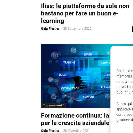
Ilias: le piattaforme da sole non
bastano per fare un buon e-
learning
Gaia Fiertler
-
30 Settembre 2022
Per fornire
memorizzar
noi e ai n
univoci su
può influi
Clicca qui
Competenze 4.0
applicate 
Formazione continua: la leva HR
compreso i
gestione d
per la crescita aziendale
Gaia Fiertler
-
28 Dicembre 2021