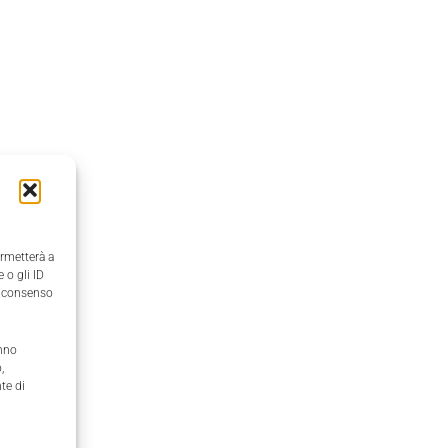
ermetterà a
 o gli ID
il consenso
anno
,
te di