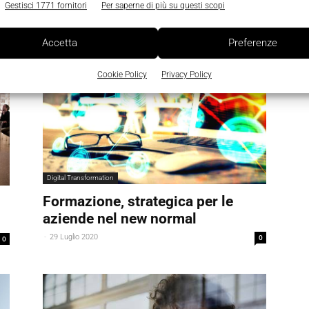
Gaia Fiertler
-
30 Ottobre 2020
0
Gestisci 1771 fornitori
Per saperne di più su questi scopi
Accetta
Preferenze
Cookie Policy
Privacy Policy
Digital Transformation
Formazione, strategica per le
aziende nel new normal
-
29 Luglio 2020
0
0