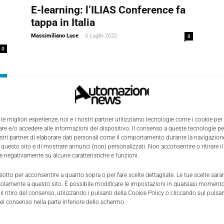
E-learning: l’ILIAS Conference fa
tappa in Italia
Massimiliano Luce
-
5 Luglio 2022
0
0
 le migliori esperienze, noi e i nostri partner utilizziamo tecnologie come i cookie per
e e/o accedere alle informazioni del dispositivo. Il consenso a queste tecnologie p
ostri partner di elaborare dati personali come il comportamento durante la navigazione
 questo sito e di mostrare annunci (non) personalizzati. Non acconsentire o ritirare 
re negativamente su alcune caratteristiche e funzioni.
Competenze 4.0
 sotto per acconsentire a quanto sopra o per fare scelte dettagliate. Le tue scelte sar
solamente a questo sito. È possibile modificare le impostazioni in qualsiasi momento
Ripensare la formazione in chiave
l ritiro del consenso, utilizzando i pulsanti della Cookie Policy o cliccando sul pulsan
blended: alcuni consigli e
el consenso nella parte inferiore dello schermo.
sperimentazioni in corso
0