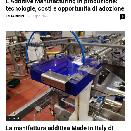
L’Additive Manufacturing in produzione:
tecnologie, costi e opportunità di adozione
Laura Rubini
-
7 Giugno 2022
0
Featured
La manifattura additiva Made in Italy di