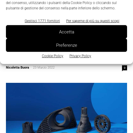
del consenso, utilizzando i pulsanti della Cookie Policy o cliccando sul
pulsante di gestione del consenso nella parte inferiore dello schermo.
Gestisci 1771 fornitori
Per saperne di più su questi scopi
Accetta
Featured
Preferenze
Elmec 3D, un abilitatore tecnologico
Cookie Policy
Privacy Policy
nell’Additive Manufacturing
Nicoletta Buora
-
23 Marzo 2022
0