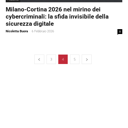
Milano-Cortina 2026 nel mirino dei
cybercriminali: la sfida invisibile della
sicurezza digitale
Nicoletta Buora
-
6 Febbraio 2026
0
3
4
5