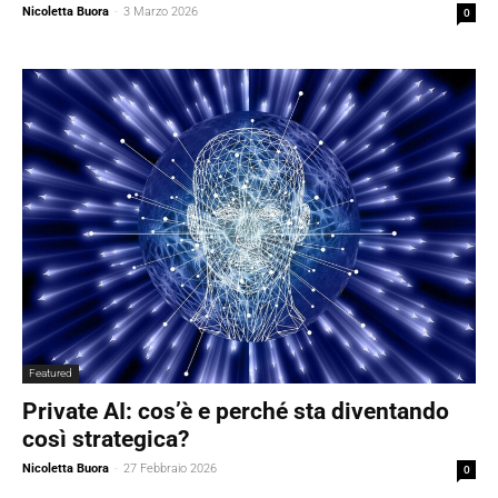
Nicoletta Buora
-
3 Marzo 2026
0
Featured
Private AI: cos’è e perché sta diventando
così strategica?
Nicoletta Buora
-
27 Febbraio 2026
0