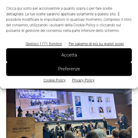
Clicca qui sotto per acconsentire a quanto sopra o per fare scelte
dettagliate. Le tue scelte saranno applicate solamente a questo sito. È
possibile modificare le impostazioni in qualsiasi momento, compreso il ritiro
Featured
del consenso, utilizzando i pulsanti della Cookie Policy o cliccando sul
Idrogeno pulito per l’industria: Utility
pulsante di gestione del consenso nella parte inferiore dello schermo.
Global e Rockwell Automation accelerano
Gestisci 1771 fornitori
Per saperne di più su questi scopi
la produzione
Accetta
Nicoletta Buora
-
19 Febbraio 2026
0
Preferenze
Cookie Policy
Privacy Policy