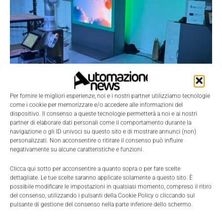
Per fornire le migliori esperienze, noi e i nostri partner utilizziamo tecnologie
come i cookie per memorizzare e/o accedere alle informazioni del
dispositivo. Il consenso a queste tecnologie permetterà a noi e ai nostri
partner di elaborare dati personali come il comportamento durante la
navigazione o gli ID univoci su questo sito e di mostrare annunci (non)
personalizzati. Non acconsentire o ritirare il consenso può influire
negativamente su alcune caratteristiche e funzioni.
Clicca qui sotto per acconsentire a quanto sopra o per fare scelte
Una delle direttrici più interessanti è quella della
dettagliate. Le tue scelte saranno applicate solamente a questo sito. È
cosiddetta
Physical AI
, cioè l’integrazione
possibile modificare le impostazioni in qualsiasi momento, compreso il ritiro
del consenso, utilizzando i pulsanti della Cookie Policy o cliccando sul
dell’intelligenza artificiale all’interno di sistemi fisici
pulsante di gestione del consenso nella parte inferiore dello schermo.
capaci di interagire direttamente con l’ambiente.