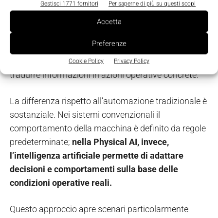
Gestisci 1771 fornitori
Per saperne di più su questi scopi
Robot, droni, veicoli autonomi, dispositivi edge e
Accetta
sistemi bio-ibridi stanno diventando piattaforme
Preferenze
intelligenti in grado di percepire il contesto
circostante, interpretare dati in tempo reale e
Cookie Policy
Privacy Policy
tradurre informazioni in azioni operative concrete.
La differenza rispetto all’automazione tradizionale è
sostanziale. Nei sistemi convenzionali il
comportamento della macchina è definito da regole
predeterminate;
nella Physical AI, invece,
l’intelligenza artificiale permette di adattare
decisioni e comportamenti sulla base delle
condizioni operative reali.
Questo approccio apre scenari particolarmente