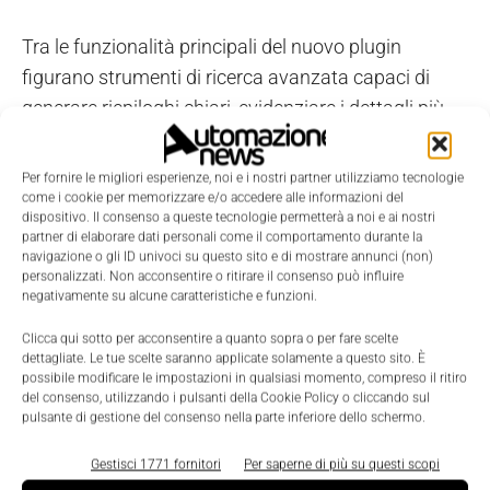
Tra le funzionalità principali del nuovo plugin
figurano strumenti di ricerca avanzata capaci di
generare riepiloghi chiari, evidenziare i dettagli più
rilevanti e semplificare l’analisi di file complessi.
Per fornire le migliori esperienze, noi e i nostri partner utilizziamo tecnologie
Tutte le risposte includono inoltre le fonti di
come i cookie per memorizzare e/o accedere alle informazioni del
dispositivo. Il consenso a queste tecnologie permetterà a noi e ai nostri
riferimento, garantendo tracciabilità delle
partner di elaborare dati personali come il comportamento durante la
informazioni
e rispetto dei diritti di accesso definiti
navigazione o gli ID univoci su questo sito e di mostrare annunci (non)
personalizzati. Non acconsentire o ritirare il consenso può influire
all’interno della piattaforma.
negativamente su alcune caratteristiche e funzioni.
Clicca qui sotto per acconsentire a quanto sopra o per fare scelte
PTC sottolinea infatti che l’intelligenza artificiale
dettagliate. Le tue scelte saranno applicate solamente a questo sito. È
viene applicata ai dati gestiti in Windchill nel rispetto
possibile modificare le impostazioni in qualsiasi momento, compreso il ritiro
del consenso, utilizzando i pulsanti della Cookie Policy o cliccando sul
delle policy di sicurezza aziendali, aspetto sempre
pulsante di gestione del consenso nella parte inferiore dello schermo.
più rilevante nell’adozione di soluzioni AI in ambito
Gestisci 1771 fornitori
Per saperne di più su questi scopi
enterprise.