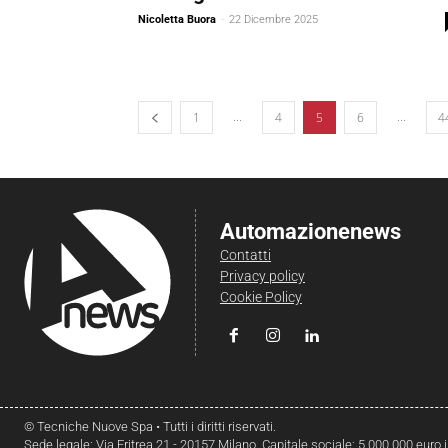
Nicoletta Buora
-
22 Dicembre 2025
...
...
1
4
5
6
4
Automazionenews
Contatti
Privacy policy
Cookie Policy
© Tecniche Nuove Spa • Tutti i diritti riservati.
Sede legale: Via Eritrea 21 - 20157 Milano. Capitale sociale: 5.000.000 euro 