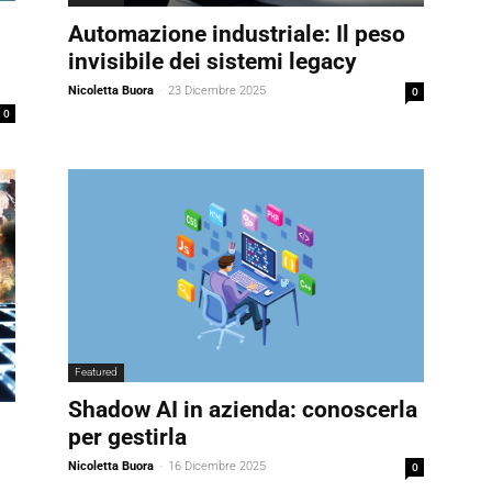
Automazione industriale: Il peso
invisibile dei sistemi legacy
Nicoletta Buora
-
23 Dicembre 2025
0
0
Featured
Shadow AI in azienda: conoscerla
per gestirla
Nicoletta Buora
-
16 Dicembre 2025
0