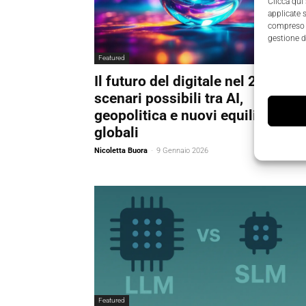
Clicca qui
applicate 
compreso i
gestione d
Featured
Il futuro del digitale nel 2035: tre
scenari possibili tra AI,
geopolitica e nuovi equilibri
globali
Nicoletta Buora
-
9 Gennaio 2026
Featured