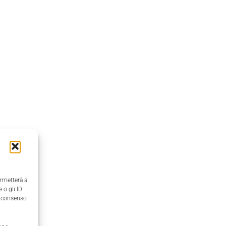
ermetterà a
 o gli ID
il consenso