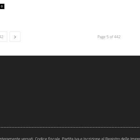
0
42
Page 5 of 442
interamente versati. Codice fiscale, Partita Iva e Iscrizione al Registro delle Im