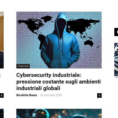
Featured
:
Cybersecurity industriale:
pressione costante sugli ambienti
industriali globali
0
Nicoletta Buora
-
26 Gennaio 2026
0