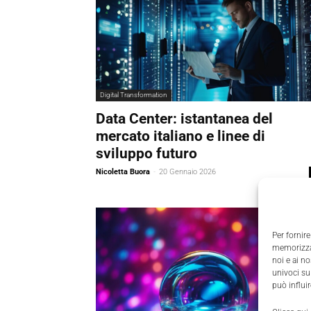
Digital Transformation
Data Center: istantanea del
mercato italiano e linee di
sviluppo futuro
Nicoletta Buora
-
20 Gennaio 2026
Per fornire
memorizzar
noi e ai n
univoci su
può influi