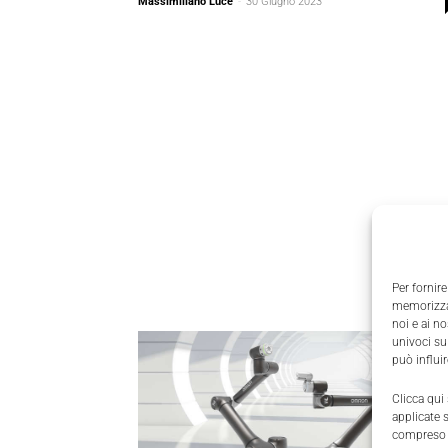
Massimiliano Luce
-
30 Giugno 2023
Per fornire
memorizzar
noi e ai n
univoci su
può influi
Clicca qui
applicate 
compreso i