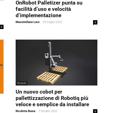
OnRobot Palletizer punta su
facilità d’uso e velocità
d’implementazione
Massimiliano Luce
-
29 Giugno 2022
0
0
Prodotti
Un nuovo cobot per
pallettizzazione di Robotiq più
veloce e semplice da installare
Nicoletta Buora
-
7 Ottobre 2020
0