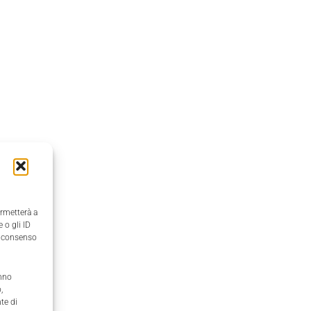
ermetterà a
 o gli ID
il consenso
anno
,
te di