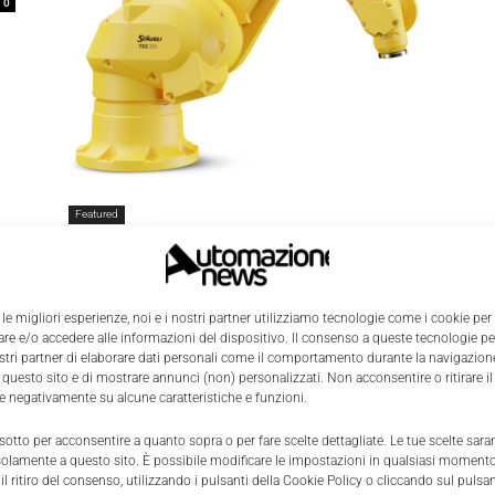
0
Featured
Stäubli TX2-200, il nuovo robot
polivalente a sei assi
Massimiliano Luce
-
21 Giugno 2023
0
 le migliori esperienze, noi e i nostri partner utilizziamo tecnologie come i cookie per
e e/o accedere alle informazioni del dispositivo. Il consenso a queste tecnologie p
ostri partner di elaborare dati personali come il comportamento durante la navigazione
 questo sito e di mostrare annunci (non) personalizzati. Non acconsentire o ritirare 
re negativamente su alcune caratteristiche e funzioni.
 sotto per acconsentire a quanto sopra o per fare scelte dettagliate. Le tue scelte sar
solamente a questo sito. È possibile modificare le impostazioni in qualsiasi momento
l ritiro del consenso, utilizzando i pulsanti della Cookie Policy o cliccando sul pulsan