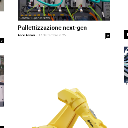
Contenuti Sponsorizzati
Pallettizzazione next-gen
Alice Alinari
-
17 Settembre 2025
0
0