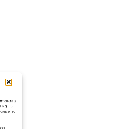
ermetterà a
 o gli ID
il consenso
anno