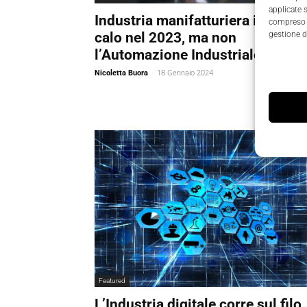
applicate 
Industria manifatturiera in lieve
compreso i
calo nel 2023, ma non
gestione d
l’Automazione Industriale
Nicoletta Buora
-
18 Gennaio 2024
Featured
L’Industria digitale corre sul filo