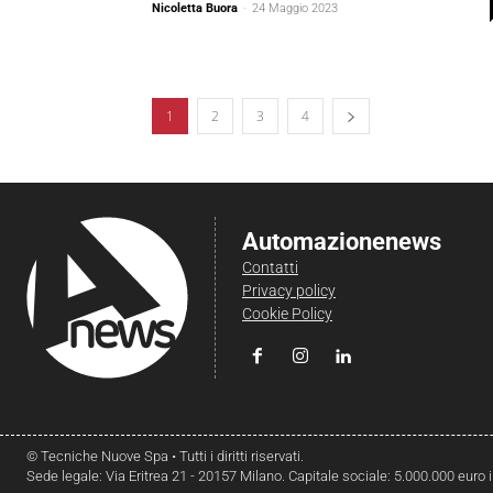
Nicoletta Buora
-
24 Maggio 2023
1
2
3
4
Automazionenews
Contatti
Privacy policy
Cookie Policy
© Tecniche Nuove Spa • Tutti i diritti riservati.
Sede legale: Via Eritrea 21 - 20157 Milano. Capitale sociale: 5.000.000 euro 