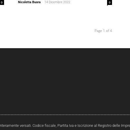
0
Nicoletta Buora
-
14 Dicembre 2022
0
Page 1 of 4
interamente versati. Codice fiscale, Partita Iva e Iscrizione al Registro delle Im