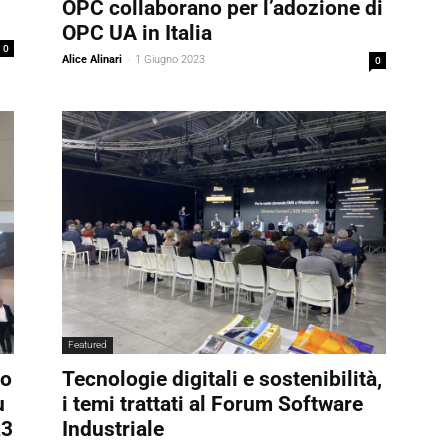
OPC collaborano per l’adozione di
OPC UA in Italia
0
Alice Alinari
-
1 Giugno 2023
0
Featured
to
Tecnologie digitali e sostenibilità,
ù
i temi trattati al Forum Software
23
Industriale