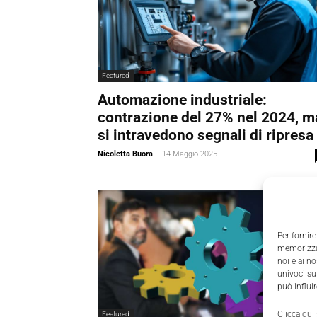
Featured
Automazione industriale:
contrazione del 27% nel 2024, m
si intravedono segnali di ripresa
Nicoletta Buora
-
14 Maggio 2025
Per fornire
memorizzar
noi e ai n
univoci su
può influi
Clicca qui
Featured