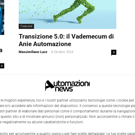
Featured
Transizione 5.0: il Vademecum di
Anie Automazione
a
Massimiliano Luce
-
8 Ottobre 2024
0
0
 le migliori esperienze, noi e i nostri partner utilizziamo tecnologie come i cookie per
e e/o accedere alle informazioni del dispositivo. Il consenso a queste tecnologie p
ostri partner di elaborare dati personali come il comportamento durante la navigazione
 questo sito e di mostrare annunci (non) personalizzati. Non acconsentire o ritirare 
re negativamente su alcune caratteristiche e funzioni.
 sotto per acconsentire a quanto sopra o per fare scelte dettagliate. Le tue scelte sar