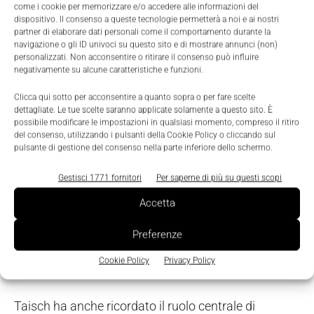
come i cookie per memorizzare e/o accedere alle informazioni del
Non basta infatti un software, come ha spiegato
dispositivo. Il consenso a queste tecnologie permetterà a noi e ai nostri
Matteo Lucchetti
, direttore generale Cyber4.0, per
partner di elaborare dati personali come il comportamento durante la
navigazione o gli ID univoci su questo sito e di mostrare annunci (non)
proteggere i propri sistemi informativi e produttivi,
personalizzati. Non acconsentire o ritirare il consenso può influire
negativamente su alcune caratteristiche e funzioni.
ma un approccio più strutturato di riorganizzazione
dei processi, con competenze integrate.
Clicca qui sotto per acconsentire a quanto sopra o per fare scelte
dettagliate. Le tue scelte saranno applicate solamente a questo sito. È
possibile modificare le impostazioni in qualsiasi momento, compreso il ritiro
Infine
Marco Taisch
, Presidente di
Made 4.0
, ha
del consenso, utilizzando i pulsanti della Cookie Policy o cliccando sul
pulsante di gestione del consenso nella parte inferiore dello schermo.
proposto di assumere un ruolo guida in Europa,
visto il modello efficace ed efficiente, per le casse
Gestisci 1771 fornitori
Per saperne di più su questi scopi
dello Stato, dei Competence Center. L’idea è di
Accetta
portare a Bruxelles le buone pratiche italiane, con un
ruolo attivo come già avviene con il coordinamento
Preferenze
dell’
EDIH Manufacturing Network
, la rete europea
Cookie Policy
Privacy Policy
dei Digital Innovation Hub.
Taisch ha anche ricordato il ruolo centrale di