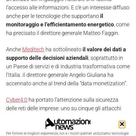
l’accesso alle informazioni. E c’è un interesse diffuso
anche per le tecnologie che supportano
il
monitoraggio e l’efficientamento energetico
, come
ha precisato il direttore generale Matteo Faggin.
Anche
Meditech
ha sottolineato
il valore dei dati a
supporto delle decisioni aziendali
, soprattutto in
un Paese di servizi e di industria trasformativa come
l’Italia. Il direttore generale Angelo Giuliana ha
accennato anche al trend della “data monetization”.
Cyber4.0
ha portato l’attenzione sulla sicurezza
delle reti delle imprese: uno su cinque gli attacchi
sono nel manifatturiero
(Rapporto Clusit)
. Nelle Pmi
è in corso un processo rapido di
digitalizzazione, a
cui non segue un’adeguata protezione del dato
.
Per fornire le migliori esperienze, noi e i nostri partner utilizziamo tecnologie