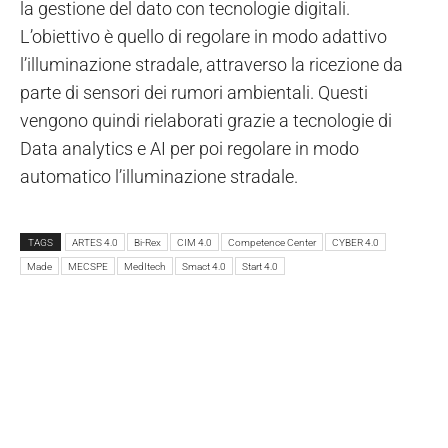
la gestione del dato con tecnologie digitali.
L’obiettivo è quello di regolare in modo adattivo
l’illuminazione stradale, attraverso la ricezione da
parte di sensori dei rumori ambientali. Questi
vengono quindi rielaborati grazie a tecnologie di
Data analytics e AI per poi regolare in modo
automatico l’illuminazione stradale.
TAGS
ARTES 4.0
Bi-Rex
CIM 4.0
Competence Center
CYBER 4.0
Made
MECSPE
MedItech
Smact 4.0
Start 4.0