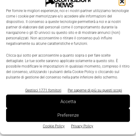
costante evoluzione,
grazie ai feedback del
Per fornire le migliori esperienze, noi e i nostri partner utilizziamo tecnologie
mercato che ne alimentano il Digital Twin.
come i cookie per memorizzare e/o accedere alle informazioni del
dispositivo. Il consenso a queste tecnologie permetterà a noi e ai nostri
partner di elaborare dati personali come il comportamento durante la
MaCh3D: prototipazione virtuale
navigazione o gli ID univoci su questo sito e di mostrare annunci (non)
personalizzati. Non acconsentire o ritirare il consenso può influire
per dinamometro portatile
negativamente su alcune caratteristiche e funzioni.
Clicca qui sotto per acconsentire a quanto sopra o per fare scelte
Con la simulazione e la prototipazione virtuale,
dettagliate. Le tue scelte saranno applicate solamente a questo sito. È
possibile modificare le impostazioni in qualsiasi momento, compreso il ritiro
MaCh3D ha sviluppato un innovativo
dinamometro
del consenso, utilizzando i pulsanti della Cookie Policy o cliccando sul
per prove sui materiali
. Ha così dimezzato i tempi
pulsante di gestione del consenso nella parte inferiore dello schermo.
di progettazione e minimizzato i costi di
Gestisci 1771 fornitori
Per saperne di più su questi scopi
prototipazioni fisiche. Non solo, ma grazie agli
Accetta
strumenti digitali il prodotto è stato ottimizzato in
tempi rapidi, senza bisogno di prototipazioni
Preferenze
intermedie. La messa in produzione ha richiesto poi
Cookie Policy
Privacy Policy
solo affinamenti ergonomici.