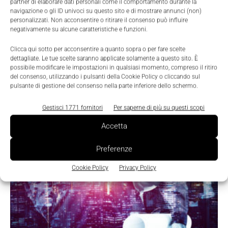
partner di elaborare dati personali come il comportamento durante la
navigazione o gli ID univoci su questo sito e di mostrare annunci (non)
personalizzati. Non acconsentire o ritirare il consenso può influire
negativamente su alcune caratteristiche e funzioni.
L’Rfid migliora i processi di vendita in
Clicca qui sotto per acconsentire a quanto sopra o per fare scelte
Veneziano Costumi
dettagliate. Le tue scelte saranno applicate solamente a questo sito. È
possibile modificare le impostazioni in qualsiasi momento, compreso il ritiro
La Redazione
-
8 Giugno 2011
del consenso, utilizzando i pulsanti della Cookie Policy o cliccando sul
La tecnologia Rfid di Softwork è il cuore del sistema realizzato
pulsante di gestione del consenso nella parte inferiore dello schermo.
da Agorà Med per automatizzare i cicli di vendita in Veneziano
Costumi
Gestisci 1771 fornitori
Per saperne di più su questi scopi
Accetta
Preferenze
Cookie Policy
Privacy Policy