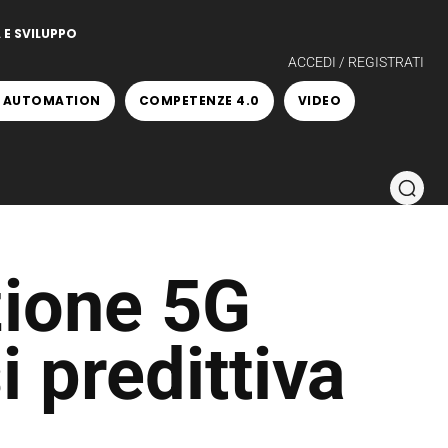
 E SVILUPPO
ACCEDI / REGISTRATI
 AUTOMATION
COMPETENZE 4.0
VIDEO
zione 5G
i predittiva