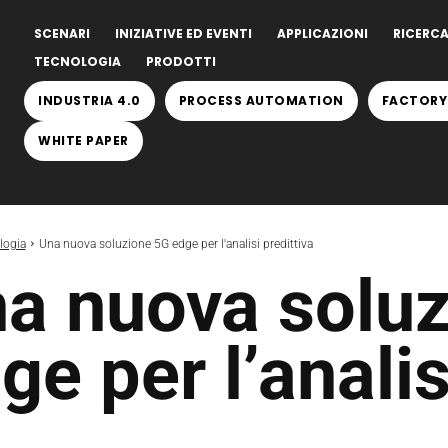
SCENARI
INIZIATIVE ED EVENTI
APPLICAZIONI
RICERCA
TECNOLOGIA
PRODOTTI
INDUSTRIA 4.0
PROCESS AUTOMATION
FACTORY
WHITE PAPER
logia
Una nuova soluzione 5G edge per l'analisi predittiva
a nuova solu
ge per l’analis