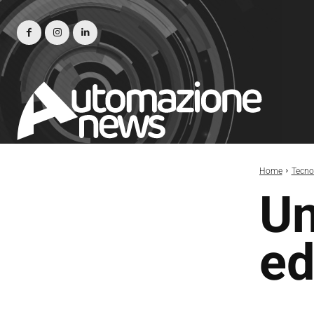
Home
Tecno
Un
ed