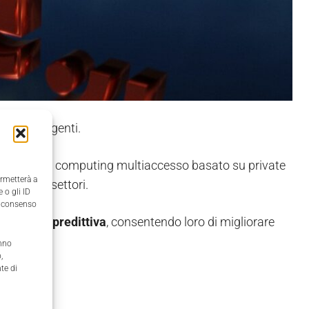
IoT intelligenti.
oprio edge computing multiaccesso basato su private
ermetterà a
e in vari settori.
 o gli ID
il consenso
 l'
analisi predittiva
, consentendo loro di migliorare
anno
,
te di