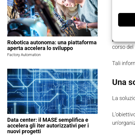
La soluzi
aziende a 
Con questo
previsti i
Robotica autonoma: una piattaforma
corso del 
aperta accelera lo sviluppo
Factory Automation
Tali info
Una so
La soluzio
L'obiettiv
Data center: il MASE semplifica e
un'organi
accelera gli iter autorizzativi per i
nuovi progetti