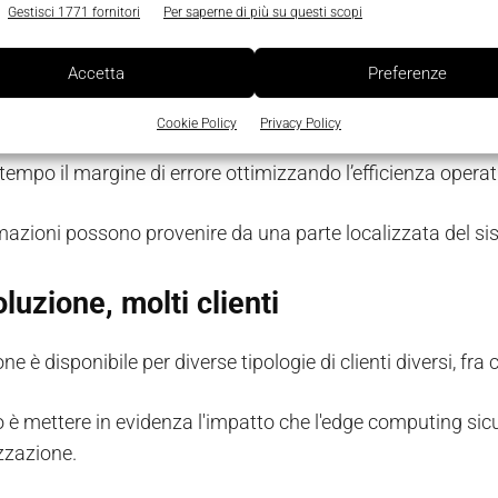
Gestisci 1771 fornitori
Per saperne di più su questi scopi
one congiunta,
basata su cloud e intelligenza artificiale
,
diventare più efficienti. In uno dei casi d'uso, la piattafor
Accetta
Preferenze
 sistema, gli ingegneri e gli operatori saranno in grado di
Cookie Policy
Privacy Policy
 tempi di inattività
, fino a 30 giorni in anticipo. Inoltre, l
tempo il margine di errore ottimizzando l’efficienza operat
rmazioni possono provenire da una parte localizzata del sis
luzione, molti clienti
ne è disponibile per diverse tipologie di clienti diversi, fra 
o è mettere in evidenza l'impatto che l'edge computing sicu
zzazione.