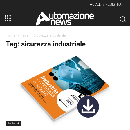
ACCEDI / REGISTRATI
Home
Tags
Sicurezza industriale
Tag: sicurezza industriale
Featured