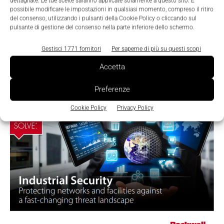
dettagliate. Le tue scelte saranno applicate solamente a questo sito. È
possibile modificare le impostazioni in qualsiasi momento, compreso il ritiro
del consenso, utilizzando i pulsanti della Cookie Policy o cliccando sul
pulsante di gestione del consenso nella parte inferiore dello schermo.
Safety e Cybersecurity
Sababa Security si concentra sulla
Gestisci 1771 fornitori
Per saperne di più su questi scopi
sicurezza industriale
Accetta
Nicoletta Buora
-
2 Marzo 2022
0
Preferenze
Cookie Policy
Privacy Policy