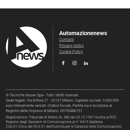
Automazionenews
Contatti
Privacy policy
Cookie Policy
© Tecniche Nuove Spa • Tutti i diritti riservati.
Sede legale: Via Eritrea 21 - 20157 Milano. Capitale sociale: 5.000.000
euro interamente versati. Codice fiscale, Partita Iva e Iscrizione al
Registro delle Imprese di Milano: 00753480151
Registrazione: Tribunale di Milano N. 386 del 20.12.1967 Iscritta al ROC
Registro degli Operatori di Comunicazione al n° 6419 (delibera
236/01/Cons del 30.6.01 dell’Autorità per le Garanzie nelle Comunicazioni)