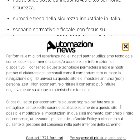
sicurezza;
numeri e trend della sicurezza industriale in Italia;
scenario normativo e fiscale, con focus su
Iperammortamento 2026-2028, Nuova Sabatini e
Voucher Cloud & Cybersecurity;
confronto tra sistemi legacy e soluzioni cloud, tra
Per fornire le migliori esperienze, noi e i nostri partner utilizziamo tecnologie
come i cookie per memorizzare e/o accedere alle informazioni del
architetture wireless industriali, reti 5G private e VPN
dispositivo. Il consenso a queste tecnologie permetterà a noi e ai nostri
per la fabbrica 5.0;
partner di elaborare dati personali come il comportamento durante la
navigazione o gli ID univoci su questo sito e di mostrare annunci (non)
ecosistema tecnologico nel dettaglio: comunicazione
personalizzati. Non acconsentire o ritirare il consenso può influire
radio professionale, telecamere AI-based, controllo
negativamente su alcune caratteristiche e funzioni.
accessi cloud-native, interfonia IP e sensoristica
Clicca qui sotto per acconsentire a quanto sopra o per fare scelte
ambientale IoT.
dettagliate. Le tue scelte saranno applicate solamente a questo sito. È
possibile modificare le impostazioni in qualsiasi momento, compreso il ritiro
del consenso, utilizzando i pulsanti della Cookie Policy o cliccando sul
Una mappa utile per chi deve pianificare
pulsante di gestione del consenso nella parte inferiore dello schermo.
investimenti in sicurezza e connettività, con
Gestisci 1771 fornitori
Per saperne di più su questi scopi
strumenti pratici per valutare tecnologie e