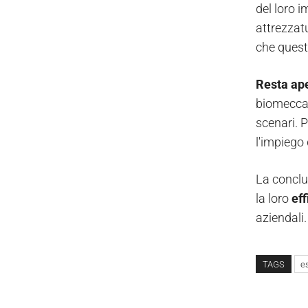
del loro 
attrezzat
che questi
Resta ap
biomeccan
scenari. P
l'impiego 
La conclu
la loro
eff
aziendali.
TAGS
e