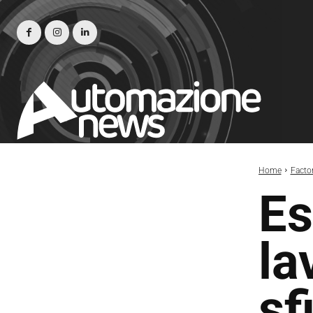
Home
Facto
Es
la
sf