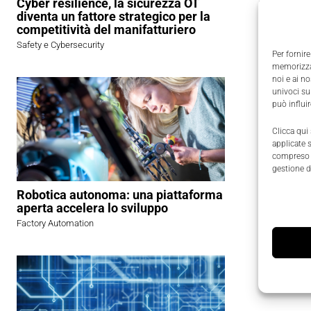
Cyber resilience, la sicurezza OT
muscolosch
diventa un fattore strategico per la
state denu
competitività del manifatturiero
osteomusc
Safety e Cybersecurity
Per fornire
memorizzar
noi e ai n
Esosch
univoci su
può influi
I
disturbi
Clicca qui
settori ca
applicate 
compreso i
manifattur
gestione d
Inail, nel
Robotica autonoma: una piattaforma
aperta accelera lo sviluppo
In questo
Factory Automation
del corpo
sensori e 
prevenzio