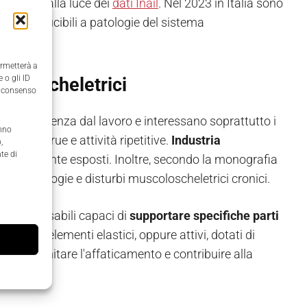
ilevanza alla luce dei
dati Inail
. Nel 2023 in Italia sono
0% riconducibili a patologie del sistema
ermetterà a
 o gli ID
scoloscheletrici
il consenso
use di assenza dal lavoro e interessano soprattutto i
anno
 incongrue e attività ripetitive.
Industria
,
te di
maggiormente esposti. Inoltre, secondo la monografia
con patologie e disturbi muscoloscheletrici cronici.
vi indossabili capaci di
supportare specifiche parti
asati su elementi elastici, oppure attivi, dotati di
canico, limitare l'affaticamento e contribuire alla