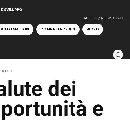
 E SVILUPPO
ACCEDI / REGISTRATI
 AUTOMATION
COMPETENZE 4.0
VIDEO
e aperte
alute dei
pportunità e