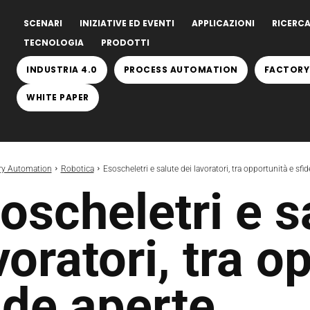
SCENARI
INIZIATIVE ED EVENTI
APPLICAZIONI
RICERCA
TECNOLOGIA
PRODOTTI
INDUSTRIA 4.0
PROCESS AUTOMATION
FACTORY
WHITE PAPER
ry Automation
Robotica
Esoscheletri e salute dei lavoratori, tra opportunità e sfid
oscheletri e s
voratori, tra o
ide aperte