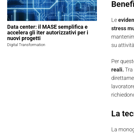
Benefi
Le
evide
Data center: il MASE semplifica e
stress mu
accelera gli iter autorizzativi per i
mantenime
nuovi progetti
su attivit
Digital Transformation
Per questo
reali.
Tra 
direttame
lavoratore
richiedo
La tec
La monogr