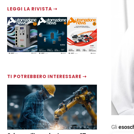
LEGGI LA RIVISTA ⇢
TI POTREBBERO INTERESSARE ⇢
Gli
esosch