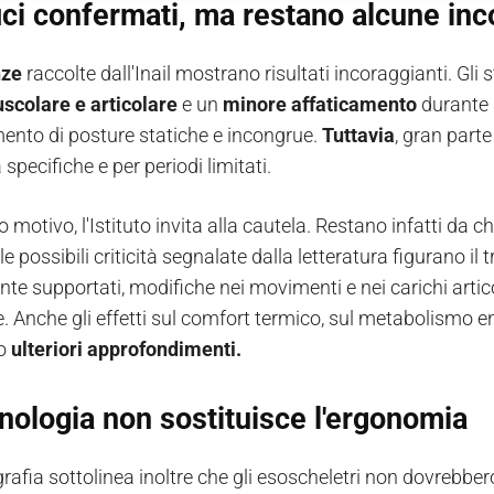
ci confermati, ma restano alcune inc
nze
raccolte dall'Inail mostrano risultati incoraggianti. Gli 
scolare e articolare
e un
minore affaticamento
durante a
nto di posture statiche e incongrue.
Tuttavia
, gran parte
à specifiche e per periodi limitati.
 motivo, l'Istituto invita alla cautela. Restano infatti da chi
le possibili criticità segnalate dalla letteratura figurano i
nte supportati, modifiche nei movimenti e nei carichi artic
. Anche gli effetti sul comfort termico, sul metabolismo en
no
ulteriori approfondimenti.
nologia non sostituisce l'ergonomia
afia sottolinea inoltre che gli esoscheletri non dovrebbe