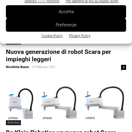
Gestisci 1771 fornitori
Per saperne di più su questi scopi
Accetta
Preferenze
Cookie Policy
Privacy Policy
Robotica
Nuova generazione di robot Scara per
impieghi leggeri
Nicoletta Buora
-
8 Febbraio 2021
0
Robotica