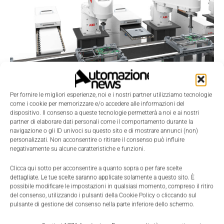
Prodotti
Robot SCARA per assemblaggi più veloci
Per fornire le migliori esperienze, noi e i nostri partner utilizziamo tecnologie
come i cookie per memorizzare e/o accedere alle informazioni del
ad alta precisione
dispositivo. Il consenso a queste tecnologie permetterà a noi e ai nostri
Marta Roberti
-
24 Settembre 2021
0
partner di elaborare dati personali come il comportamento durante la
navigazione o gli ID univoci su questo sito e di mostrare annunci (non)
personalizzati. Non acconsentire o ritirare il consenso può influire
negativamente su alcune caratteristiche e funzioni.
Clicca qui sotto per acconsentire a quanto sopra o per fare scelte
dettagliate. Le tue scelte saranno applicate solamente a questo sito. È
possibile modificare le impostazioni in qualsiasi momento, compreso il ritiro
del consenso, utilizzando i pulsanti della Cookie Policy o cliccando sul
pulsante di gestione del consenso nella parte inferiore dello schermo.