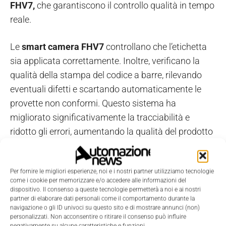
FHV7,
che garantiscono il controllo qualità in tempo
reale.
Le
smart camera FHV7
controllano che l’etichetta
sia applicata correttamente. Inoltre, verificano la
qualità della stampa del codice a barre, rilevando
eventuali difetti e scartando automaticamente le
provette non conformi. Questo sistema ha
migliorato significativamente la tracciabilità e
ridotto gli errori, aumentando la qualità del prodotto
finale.
Per fornire le migliori esperienze, noi e i nostri partner utilizziamo tecnologie
La simulazione e il test
come i cookie per memorizzare e/o accedere alle informazioni del
dispositivo. Il consenso a queste tecnologie permetterà a noi e ai nostri
partner di elaborare dati personali come il comportamento durante la
La fase chiave del progetto è
stata
la simulazione
navigazione o gli ID univoci su questo sito e di mostrare annunci (non)
preliminare
, che ha testato virtualmente l'intero
personalizzati. Non acconsentire o ritirare il consenso può influire
negativamente su alcune caratteristiche e funzioni.