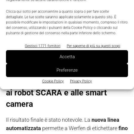
processo produttivo. Grazie alla collaborazione con
Marini Pandolfi, OMRON ha reso possibile questa
Clicca qui sotto per acconsentire a quanto sopra o per fare scelte
dettagliate. Le tue scelte saranno applicate solamente a questo sito. È
simulazione utilizzando il software ACE,
possibile modificare le impostazioni in qualsiasi momento, compreso il ritiro
del consenso, utilizzando i pulsanti della Cookie Policy o cliccando sul
assicurando così l'affidabilità e l’efficienza del
pulsante di gestione del consenso nella parte inferiore dello schermo.
sistema prima dell'implementazione. Questo
approccio ha ridotto i rischi, ottimizzato il ciclo
Gestisci 1771 fornitori
Per saperne di più su questi scopi
produttivo, e abbreviato i tempi di installazione,
Accetta
migliorando le performance complessive.
Preferenze
Etichettare 1.000 provette, grazie
Cookie Policy
Privacy Policy
ai robot SCARA e alle smart
camera
Il risultato finale è stato notevole. La
nuova linea
automatizzata
permette a Werfen di etichettare
fino