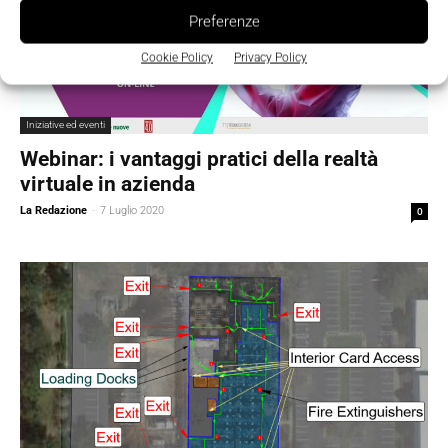
Preferenze
Cookie Policy
Privacy Policy
Iniziative ed eventi
Webinar: i vantaggi pratici della realtà
virtuale in azienda
La Redazione
-
7 Luglio 2020
0