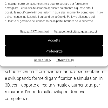
nelle smart city e nelle smart factory, nello shopping
Clicca qui sotto per acconsentire a quanto sopra o per fare scelte
virtuale, nei giochi multipiattaforma e negli eventi
dettagliate. Le tue scelte saranno applicate solamente a questo sito. È
possibile modificare le impostazioni in qualsiasi momento, compreso il ritiro
live cui si collegano in milioni, nelle simulazioni e nel
del consenso, utilizzando i pulsanti della Cookie Policy o cliccando sul
training», racconta Parisi.
pulsante di gestione del consenso nella parte inferiore dello schermo.
Gestisci 1771 fornitori
Per saperne di più su questi scopi
Il futuro della formazione con
Accetta
realtà virtuale e aumentata
Preferenze
Sarà più efficace la formazione, sfruttando la realtà
Cookie Policy
Privacy Policy
aumentata e virtuale? Grandi aziende, business
school e centri di formazione stanno sperimentando
e sviluppando forme di gamification e simulazioni in
3D, con l’apporto di realtà virtuale e aumentata, per
misurarne l’impatto sullo sviluppo di nuove
competenze.