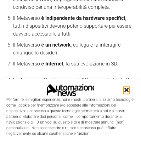
condiviso per una interoperabilità completa.
Il Metaverso
è indipendente da hardware specifici
,
tutti i dispositivi devono poterlo supportare per essere
davvero accessibile a tutti.
Il Metaverso
è un network
, collega e fa interagire
chiunque lo desideri.
Il Metaverso
è Internet,
la sua evoluzione in 3D.
«Il Metaverso offrirà contenuti 3D accessibili a tutti
da qualsiasi hardware, quindi dobbiamo costruirlo
per tutti. Lo abbiamo già? In 2D sì, ma c’è ancora
Per fornire le migliori esperienze, noi e i nostri partner utilizziamo tecnologie
come i cookie per memorizzare e/o accedere alle informazioni del
molto da fare per renderlo interoperabile come
dispositivo. Il consenso a queste tecnologie permetterà a noi e ai nostri
tecnologia e con dispositivi accessibili a tutti per
partner di elaborare dati personali come il comportamento durante la
navigazione o gli ID univoci su questo sito e di mostrare annunci (non)
viverlo in 3D. È un work in progress, come direzione
personalizzati. Non acconsentire o ritirare il consenso può influire
ma in fase di evoluzione si trova già nei digital twin,
negativamente su alcune caratteristiche e funzioni.