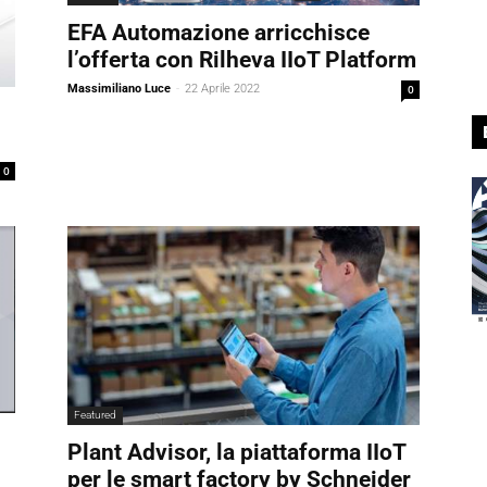
EFA Automazione arricchisce
l’offerta con Rilheva IIoT Platform
Massimiliano Luce
-
22 Aprile 2022
0
0
Featured
Plant Advisor, la piattaforma IIoT
per le smart factory by Schneider