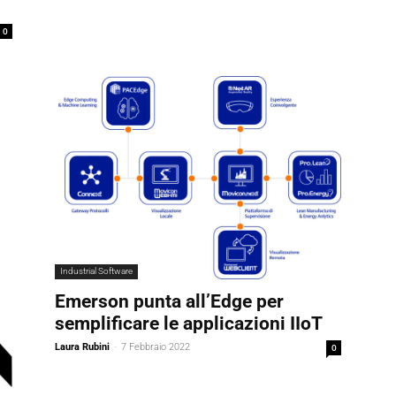
0
Industrial Software
Emerson punta all’Edge per
semplificare le applicazioni IIoT
Laura Rubini
-
7 Febbraio 2022
0