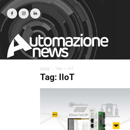
Home
Tags
IIoT
Tag: IIoT