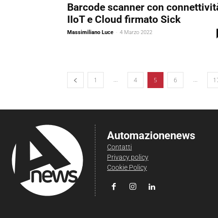
Barcode scanner con connettivit
IIoT e Cloud firmato Sick
Massimiliano Luce
-
4 Marzo 2022
...
...
1
4
5
6
1
Automazionenews
Contatti
Privacy policy
Cookie Policy