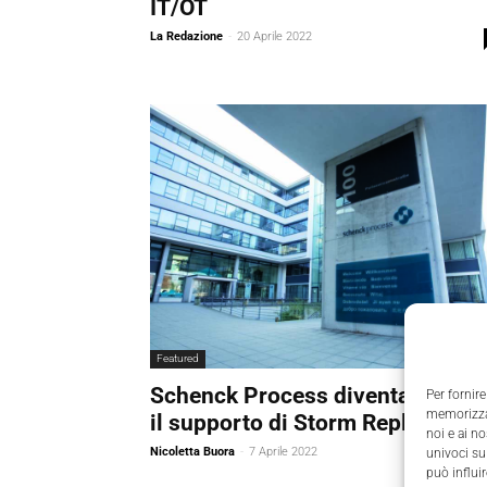
IT/OT
La Redazione
-
20 Aprile 2022
Featured
Schenck Process diventa 4.0 co
Per fornire
memorizzar
il supporto di Storm Reply
noi e ai n
Nicoletta Buora
-
7 Aprile 2022
univoci su
può influi