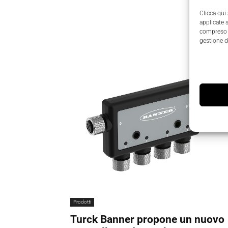
Clicca qui
applicate 
compreso i
gestione d
Prodotti
Turck Banner propone un nuovo