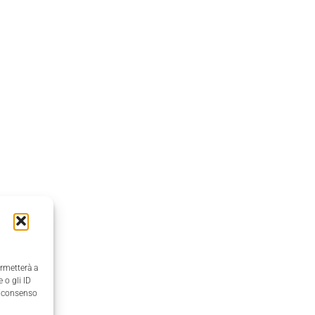
ermetterà a
 o gli ID
il consenso