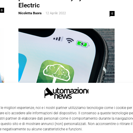
Electric
0
Nicoletta Buora
-
12 Aprile 2022
0
n
 le migliori esperienze, noi e i nostri partner utilizziamo tecnologie come i cookie per
Featured
e e/o accedere alle informazioni del dispositivo. Il consenso a queste tecnologie p
Mind, l’app per controllare da
ostri partner di elaborare dati personali come il comportamento durante la navigazione
0
 questo sito e di mostrare annunci (non) personalizzati. Non acconsentire o ritirare 
smartphone il funzionamento
re negativamente su alcune caratteristiche e funzioni.