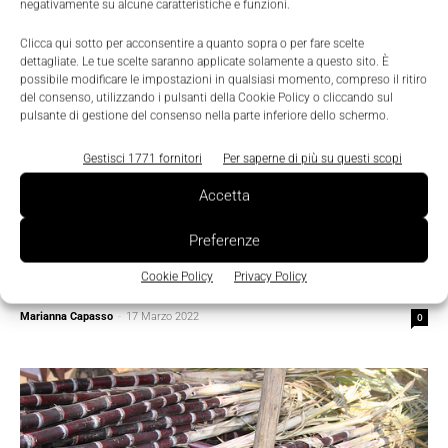
negativamente su alcune caratteristiche e funzioni.
Clicca qui sotto per acconsentire a quanto sopra o per fare scelte
dettagliate. Le tue scelte saranno applicate solamente a questo sito. È
possibile modificare le impostazioni in qualsiasi momento, compreso il ritiro
del consenso, utilizzando i pulsanti della Cookie Policy o cliccando sul
pulsante di gestione del consenso nella parte inferiore dello schermo.
Gestisci 1771 fornitori
Per saperne di più su questi scopi
Accetta
Featured
Preferenze
Decreto Bollette 2022: 5,5 miliardi di euro
Cookie Policy
Privacy Policy
per il caro energia
Marianna Capasso
-
17 Marzo 2022
0