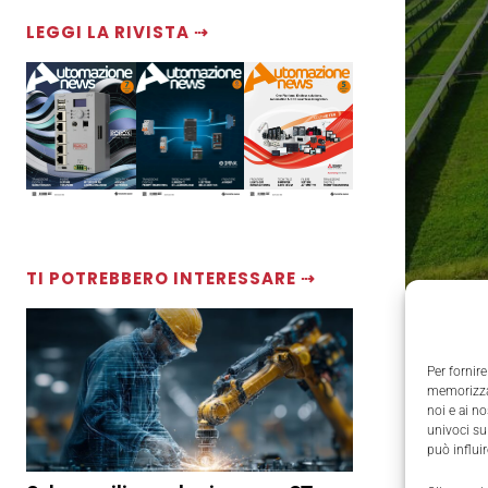
LEGGI LA RIVISTA ⇢
TI POTREBBERO INTERESSARE ⇢
Per fornire
memorizzar
noi e ai n
univoci su
può influi
In dicemb