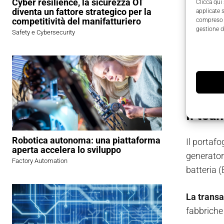
Electric
Cyber resilience, la sicurezza OT
Clicca qui
diventa un fattore strategico per la
applicate 
competitività del manifatturiero
compreso i
I termini 
gestione d
Safety e Cybersecurity
chiuso il
Con oltre
applicazio
Il tea
Robotica autonoma: una piattaforma
Il portaf
aperta accelera lo sviluppo
generator
Factory Automation
batteria (
La transa
fabbriche 