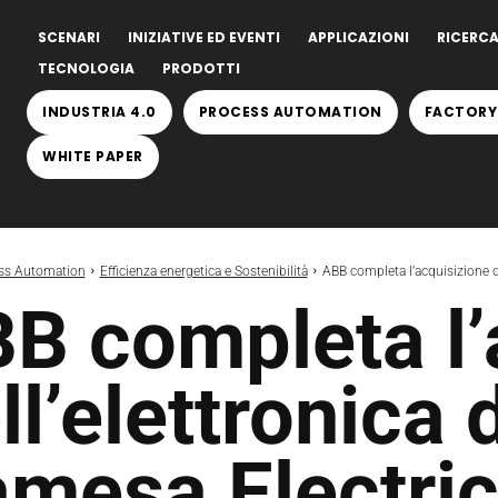
SCENARI
INIZIATIVE ED EVENTI
APPLICAZIONI
RICERCA
TECNOLOGIA
PRODOTTI
INDUSTRIA 4.0
PROCESS AUTOMATION
FACTORY
WHITE PAPER
ss Automation
Efficienza energetica e Sostenibilità
ABB completa l’acquisizione de
B completa l’
ll’elettronica 
mesa Electri