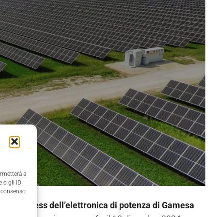
ermetterà a
 o gli ID
il consenso
 del
business dell’elettronica di potenza di Gamesa