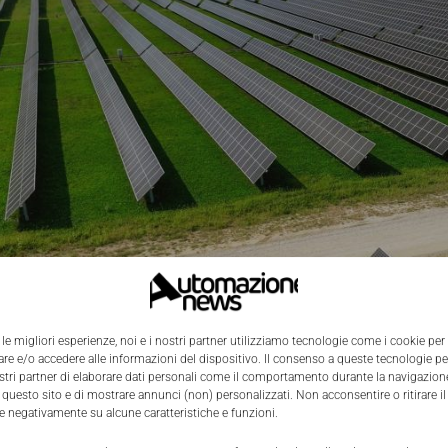
 le migliori esperienze, noi e i nostri partner utilizziamo tecnologie come i cookie per
e e/o accedere alle informazioni del dispositivo. Il consenso a queste tecnologie p
ostri partner di elaborare dati personali come il comportamento durante la navigazione
 questo sito e di mostrare annunci (non) personalizzati. Non acconsentire o ritirare 
re negativamente su alcune caratteristiche e funzioni.
re ABB ha annunciato il completamento dell’acquisizione