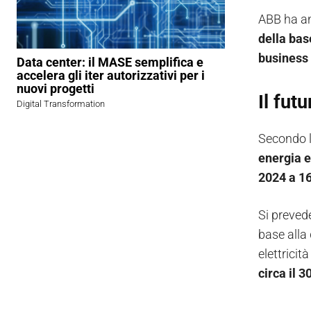
ABB ha an
della bas
business
Data center: il MASE semplifica e
accelera gli iter autorizzativi per i
nuovi progetti
Il fut
Digital Transformation
Secondo l
energia e
2024 a 1
Si prevede
base alla 
elettricità
circa il 3