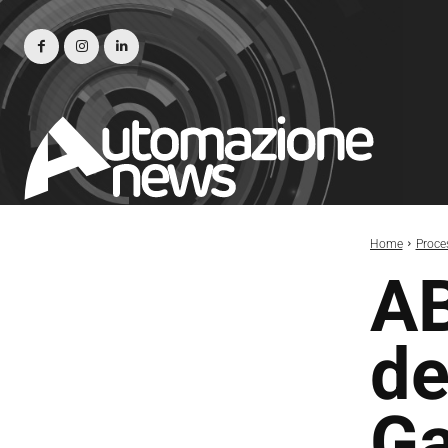
Home
Proce
AB
de
Ga