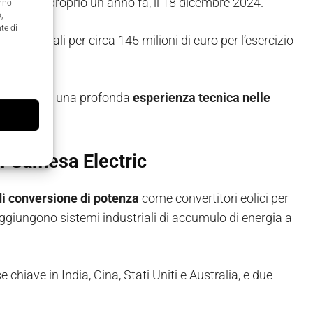
nunciata proprio un anno fa, il 18 dicembre 2024.
anno
,
te di
icavi annuali per circa 145 milioni di euro per l’esercizio
 Electric ha una profonda
esperienza tecnica nelle
on Gamesa Electric
di conversione di potenza
come convertitori eolici per
ggiungono sistemi industriali di accumulo di energia a
e chiave in India, Cina, Stati Uniti e Australia, e due