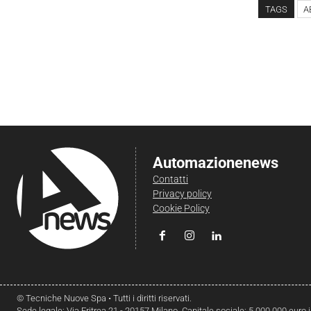
TAGS
A
Automazionenews
Contatti
Privacy policy
Cookie Policy
© Tecniche Nuove Spa • Tutti i diritti riservati.
Sede legale: Via Eritrea 21 - 20157 Milano. Capitale sociale: 5.000.000 euro 