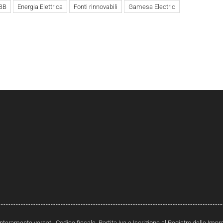
BB
Energia Elettrica
Fonti rinnovabili
Gamesa Electric
interamente versati. Codice fiscale, Partita Iva e Iscrizione al Registro delle Im