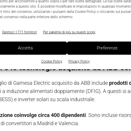
 in Spagna da Siemens Gamesa
. L'operazione era stata an
 sotto per acconsentire a quanto sopra o per fare scelte dettagliate. Le tue scelte sar
solamente a questo sito. È possibile modificare le impostazioni in qualsiasi momento
l ritiro del consenso, utilizzando i pulsanti della Cookie Policy o cliccando sul pulsan
finanziari non sono stati resi noti. L’azienda ha registrato r
el consenso nella parte inferiore dello schermo.
 30 settembre 2025.
Gestisci 1771 fornitori
Per saperne di più su questi scopi
 45 anni di esperienza nell'elettronica di potenza, Gamesa
Accetta
Preferenze
ni solari e rinnovabili,
con forti relazioni con i clienti.
Cookie Policy
Privacy Policy
m e le tecnologie acquisite da ABB c
oglio di Gamesa Electric acquisito da ABB include
prodotti 
i a induzione alimentati doppiamente (DFIG). A questi si a
BESS) e inverter solari su scala industriale.
zione coinvolge circa 400 dipendenti
. Sono incluse risors
di convertitori a Madrid e Valencia.