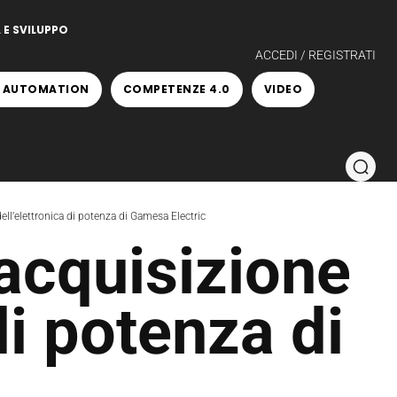
 E SVILUPPO
ACCEDI / REGISTRATI
 AUTOMATION
COMPETENZE 4.0
VIDEO
ll’elettronica di potenza di Gamesa Electric
acquisizione
di potenza di
c