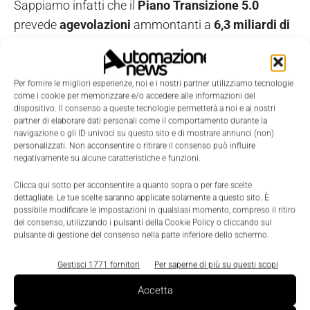
Sappiamo infatti che il
Piano Transizione 5.0
prevede
agevolazioni
ammontanti a
6,3 miliardi di
euro
, nella forma di credito d’imposta su specifici
costi sostenuti da tutte le imprese, con poche
eccezioni. L’agevolazione è funzionale alla
Per fornire le migliori esperienze, noi e i nostri partner utilizziamo tecnologie
come i cookie per memorizzare e/o accedere alle informazioni del
realizzazione di nuovi investimenti in strutture
dispositivo. Il consenso a queste tecnologie permetterà a noi e ai nostri
produttive italiane, nell’ambito di progetti di
partner di elaborare dati personali come il comportamento durante la
navigazione o gli ID univoci su questo sito e di mostrare annunci (non)
innovazione. A condizione che sia evidente (e
personalizzati. Non acconsentire o ritirare il consenso può influire
certificata
) una
riduzione dei consumi energetici
.
negativamente su alcune caratteristiche e funzioni.
Clicca qui sotto per acconsentire a quanto sopra o per fare scelte
Come già stabilito dall’articolo 38 – e come sarà
dettagliate. Le tue scelte saranno applicate solamente a questo sito. È
possibile modificare le impostazioni in qualsiasi momento, compreso il ritiro
confermato dal Decreto attuativo – le imprese
del consenso, utilizzando i pulsanti della Cookie Policy o cliccando sul
potranno richiedere un credito d’imposta, sulla base
pulsante di gestione del consenso nella parte inferiore dello schermo.
delle spese considerate ammissibili. Quindi,
Gestisci 1771 fornitori
Per saperne di più su questi scopi
funzionalmente ai costi di investimento per la
Accetta
riduzione dei consumi energetici
conseguita. Le