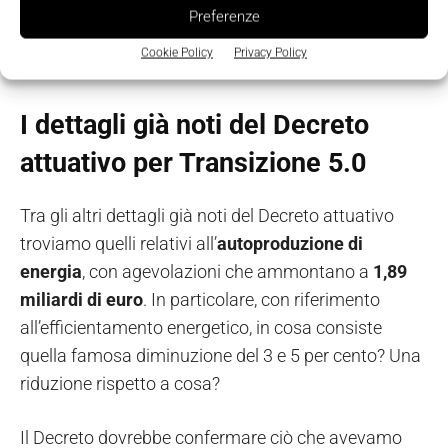
fasce relative alla quota d’investimento sono tre, e le
Preferenze
aliquote nove, funzionalmente all’efficientamento
Cookie Policy
Privacy Policy
energetico (inserire immagine)
I dettagli già noti del Decreto
attuativo per Transizione 5.0
Tra gli altri dettagli già noti del Decreto attuativo
troviamo quelli relativi all’
autoproduzione
di
energia
, con agevolazioni che ammontano a
1,89
miliardi di euro
. In particolare, con riferimento
all’efficientamento energetico, in cosa consiste
quella famosa diminuzione del 3 e 5 per cento? Una
riduzione rispetto a cosa?
Il Decreto dovrebbe confermare ciò che avevamo