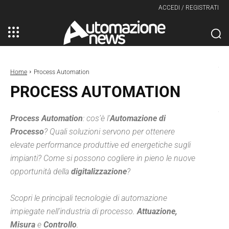
ACCEDI / REGISTRATI
Home
Process Automation
PROCESS AUTOMATION
Process Automation
: cos’è l’
Automazione di
Processo
? Quali soluzioni servono per ottenere
elevate performance produttive ed energetiche sugli
impianti? Come si possono cogliere in pieno le nuove
opportunità della
digitalizzazione
?
Scopri le principali tecnologie di automazione
impiegate nell’industria di processo.
Attuazione,
Misura
e
Controllo
.