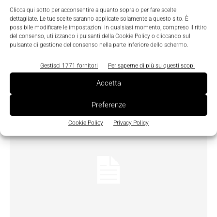
Clicca qui sotto per acconsentire a quanto sopra o per fare scelte
La Manufacturing Intelligence migliora
dettagliate. Le tue scelte saranno applicate solamente a questo sito. È
possibile modificare le impostazioni in qualsiasi momento, compreso il ritiro
grazie a FactoryTalk VantagePoint
del consenso, utilizzando i pulsanti della Cookie Policy o cliccando sul
Lucia Favara
-
22 Dicembre 2011
pulsante di gestione del consenso nella parte inferiore dello schermo.
Il software FactoryTalk VantagePoint v4.0 di Rockwell
Automation migliora la connettività verso le soluzioni Logix,
Gestisci 1771 fornitori
Per saperne di più su questi scopi
aggiunge i connettori, si arricchisce del supporto nativo di
Accetta
SharePoint di Microsoft e semplifica la configurazione per
abilitare decisioni basate sui fatti
Preferenze
Cookie Policy
Privacy Policy