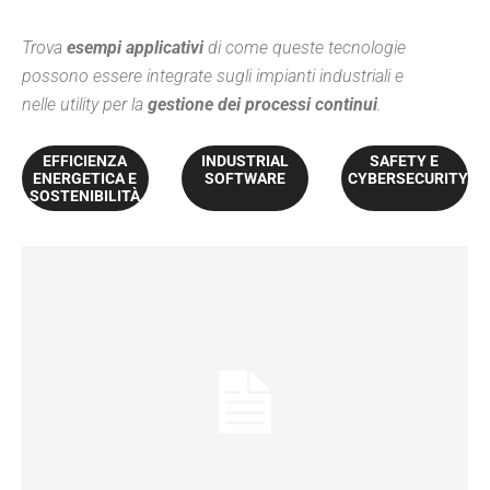
Trova
esempi applicativi
di come queste tecnologie
possono essere integrate sugli impianti industriali e
nelle utility per la
gestione dei processi continui
.
EFFICIENZA
INDUSTRIAL
SAFETY E
ENERGETICA E
SOFTWARE
CYBERSECURITY
SOSTENIBILITÀ