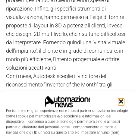
problemi, evitando ai clienti ulteriori spese di
riparazione. Infine, gli specifici strumenti di
visualizzazione, hanno permesso a Feige di fornire
proposte di layout in 3D a potenziali clienti, invece
che disegni 2D multilivello, che risultano difficoltosi
da interpretare. Fornendo quindi una 'visita virtuale
dell'impianto', il cliente è in grado di comunicare, in
modo più efficiente, l'intento progettuale e offrire
soluzioni accattivanti.
Ogni mese, Autodesk sceglie il vincitore del
riconoscimento “Inventor of the Month” tra gli
utilizzatori del software Autodesk Inventor, che
permette ai produttori di andare oltre la
progettazione 3D e beneficiare dei vantaggi del
Per fornire le migliori esperienze, noi e i nostri partner utilizziamo tecnologie
come i cookie per memorizzare e/o accedere alle informazioni del
Digital Prototyping. I vincitori vengono scelti per
dispositivo. Il consenso a queste tecnologie permetterà a noi e ai nostri
l'eccellenza tecnologica e l'innovazione apportata.
partner di elaborare dati personali come il comportamento durante la
navigazione o gli ID univoci su questo sito e di mostrare annunci (non)