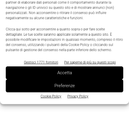
partner di elaborare dati personali come il comportamento durante la
stiamo facendo, allineandoci ai più grandi brand
navigazione o gli ID univoci su questo sito e di mostrare annunci (non)
internazionali”, ha commentato infine Heppelmann.
personalizzati. Non acconsentire o ritirare il consenso può influire
negativamente su alcune caratteristiche e funzioni.
Clicca qui sotto per acconsentire a quanto sopra o per fare scelte
dettagliate. Le tue scelte saranno applicate solamente a questo sito. È
possibile modificare le impostazioni in qualsiasi momento, compreso il ritiro
del consenso, utilizzando i pulsanti della Cookie Policy o cliccando sul
pulsante di gestione del consenso nella parte inferiore dello schermo.
Gestisci 1771 fornitori
Per saperne di più su questi scopi
Accetta
Preferenze
Cookie Policy
Privacy Policy