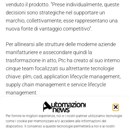
venduto il prodotto. ”Prese individualmente, queste
decisioni sono strategiche nel supportare un
marchio, collettivamente, esse rappresentano una
nuova fonte di vantaggio competitivo”.
Per allinearsi alle strutture delle moderne aziende
manifatturiere e assecondare quindi la
trasformazione in atto, Ptc ha creato al suo interno
cinque team focalizzati su altrettante tecnologie
chiave: plm, cad, application lifecycle management,
supply chain management e service lifecycle
management.
“Per essere vincenti oggi occorre un nuovo modo di
pensare, ossia occorre prendere decisioni in modo
rapido e intelligente, differenziando la propria
Per fornire le migliori esperienze, noi e i nostri partner utilizziamo tecnologie
come i cookie per memorizzare e/o accedere alle informazioni del
gamma di prodotti e servizi e questo è quanto in Ptc
dispositivo. Il consenso a queste tecnologie permetterà a noi e ai nostri