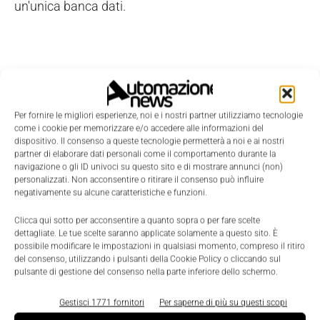
un'unica banca dati.
Per fornire le migliori esperienze, noi e i nostri partner utilizziamo tecnologie
come i cookie per memorizzare e/o accedere alle informazioni del
dispositivo. Il consenso a queste tecnologie permetterà a noi e ai nostri
partner di elaborare dati personali come il comportamento durante la
navigazione o gli ID univoci su questo sito e di mostrare annunci (non)
personalizzati. Non acconsentire o ritirare il consenso può influire
negativamente su alcune caratteristiche e funzioni.
Clicca qui sotto per acconsentire a quanto sopra o per fare scelte
dettagliate. Le tue scelte saranno applicate solamente a questo sito. È
possibile modificare le impostazioni in qualsiasi momento, compreso il ritiro
del consenso, utilizzando i pulsanti della Cookie Policy o cliccando sul
pulsante di gestione del consenso nella parte inferiore dello schermo.
LEGGI LA RIVISTA ⇢
Gestisci 1771 fornitori
Per saperne di più su questi scopi