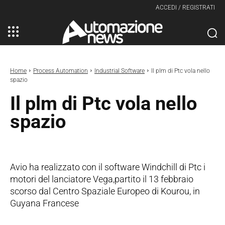
ACCEDI / REGISTRATI
Home
Process Automation
Industrial Software
Il plm di Ptc vola nello
spazio
Il plm di Ptc vola nello
spazio
Avio ha realizzato con il software Windchill di Ptc i
motori del lanciatore Vega,partito il 13 febbraio
scorso dal Centro Spaziale Europeo di Kourou, in
Guyana Francese