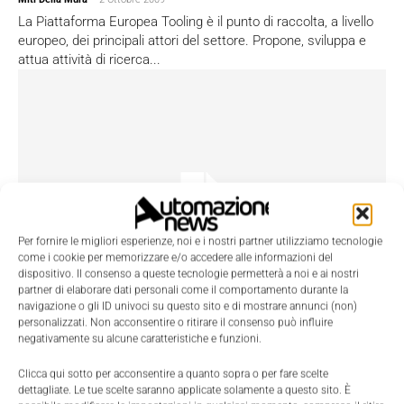
La Piattaforma Europea Tooling è il punto di raccolta, a livello
europeo, dei principali attori del settore. Propone, sviluppa e
attua attività di ricerca...
Per fornire le migliori esperienze, noi e i nostri partner utilizziamo tecnologie
come i cookie per memorizzare e/o accedere alle informazioni del
dispositivo. Il consenso a queste tecnologie permetterà a noi e ai nostri
partner di elaborare dati personali come il comportamento durante la
navigazione o gli ID univoci su questo sito e di mostrare annunci (non)
personalizzati. Non acconsentire o ritirare il consenso può influire
negativamente su alcune caratteristiche e funzioni.
L’automazione della distribuzione elettrica
Lucia Favara
-
1 Ottobre 2009
Clicca qui sotto per acconsentire a quanto sopra o per fare scelte
dettagliate. Le tue scelte saranno applicate solamente a questo sito. È
Quando si parla di automazione, nell’accezione comune, si è