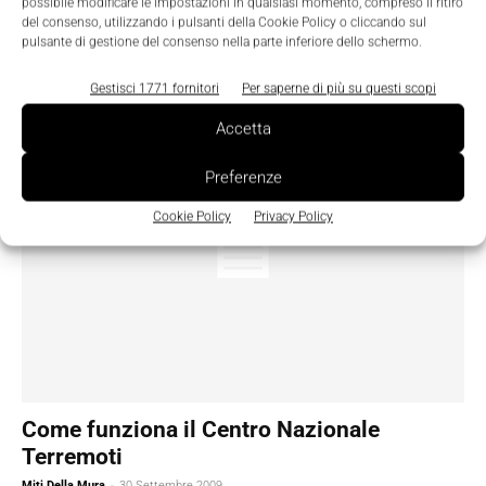
possibile modificare le impostazioni in qualsiasi momento, compreso il ritiro
portati a pensare ai robot e al controllo del movimento di parti
del consenso, utilizzando i pulsanti della Cookie Policy o cliccando sul
meccaniche. Eppure, anche in un settore come quello della
pulsante di gestione del consenso nella parte inferiore dello schermo.
trasmissione e della distribuzione dell’energia elettrica, in cui
nulla apparentemente si muove, l’automazione gioca
Gestisci 1771 fornitori
Per saperne di più su questi scopi
Accetta
Preferenze
Cookie Policy
Privacy Policy
Come funziona il Centro Nazionale
Terremoti
Miti Della Mura
-
30 Settembre 2009