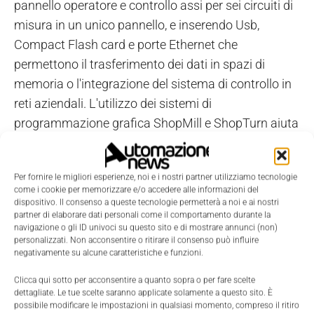
pannello operatore e controllo assi per sei circuiti di
misura in un unico pannello, e inserendo Usb,
Compact Flash card e porte Ethernet che
permettono il trasferimento dei dati in spazi di
memoria o l'integrazione del sistema di controllo in
reti aziendali. L'utilizzo dei sistemi di
programmazione grafica ShopMill e ShopTurn aiuta
a ridurre i tempi di programmazione, appunto, per la
produzione di lotti di piccole dimensioni.
Per fornire le migliori esperienze, noi e i nostri partner utilizziamo tecnologie
Con Sinumerik 828D rendiamo disponibili modem
come i cookie per memorizzare e/o accedere alle informazioni del
pc e tecnologia cellulare anche per le macchine
dispositivo. Il consenso a queste tecnologie permetterà a noi e ai nostri
partner di elaborare dati personali come il comportamento durante la
compatte e diamo un ampio supporto grafico on-
navigazione o gli ID univoci su questo sito e di mostrare annunci (non)
line, oltre ad animazioni e a un nuovo tipo di sistema
personalizzati. Non acconsentire o ritirare il consenso può influire
negativamente su alcune caratteristiche e funzioni.
di inserimento parametri e programmi denominato
'Animated Elements'. Con la funzionalità 'Easy
Clicca qui sotto per acconsentire a quanto sopra o per fare scelte
dettagliate. Le tue scelte saranno applicate solamente a questo sito. È
Message', Sinumerik 828D consente un
possibile modificare le impostazioni in qualsiasi momento, compreso il ritiro