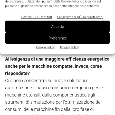
monitoraggio attraverso sms. In base
del consenso, utilizzando i pulsanti della Cookie Policy o cliccando sul
pulsante di gestione del consenso nella parte inferiore dello schermo.
all'impostazione del profilo del destinatario, la
macchina trasmette informazioni sullo stato del
Gestisci 1771 fornitori
Per saperne di più su questi scopi
pezzo in lavorazione, rapporti sulle condizioni
Accetta
dell'utensile e addirittura bollettini di manutenzione
della macchina. La combinazione di queste funzioni
Preferenze
permette di ridurre al minimo i tempi di fermo.
Cookie Policy
Privacy Policy
All'esigenza di una maggiore efficienza energetica
anche per le macchine compatte, invece, come
rispondete?
Ci siamo concentrati su nuove soluzioni di
automazione a basso consumo energetico per le
macchine utensili, dalla componentistica agli
strumenti di simulazione per l'ottimizzazione dei
consumi delle macchine fin dalla loro fase di