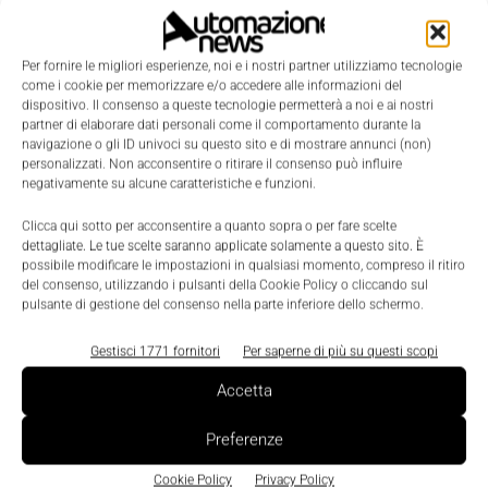
sistema di Trezzo è costituito da otto OpenPmc in
hot back up che gestiscono l’area forno-caldaia,
Per fornire le migliori esperienze, noi e i nostri partner utilizziamo tecnologie
l’area turbina a vapore, l’acqua di raffreddamento, il
come i cookie per memorizzare e/o accedere alle informazioni del
dispositivo. Il consenso a queste tecnologie permetterà a noi e ai nostri
Bop e il sistema trattamento emissioni. Il sistema di
partner di elaborare dati personali come il comportamento durante la
controllo consente la riduzione dei tempi di avvio,
navigazione o gli ID univoci su questo sito e di mostrare annunci (non)
personalizzati. Non acconsentire o ritirare il consenso può influire
tramite la standardizzazione d’impianto e la
negativamente su alcune caratteristiche e funzioni.
semplificazione delle procedure operative, e
Clicca qui sotto per acconsentire a quanto sopra o per fare scelte
permette anche il controllo dell’efficienza globale dei
dettagliate. Le tue scelte saranno applicate solamente a questo sito. È
singoli dispositivi, che sono collegati fra loro e con i
possibile modificare le impostazioni in qualsiasi momento, compreso il ritiro
del consenso, utilizzando i pulsanti della Cookie Policy o cliccando sul
sistemi di report e di archiviazione.
pulsante di gestione del consenso nella parte inferiore dello schermo.
Gestisci 1771 fornitori
Per saperne di più su questi scopi
Come controllate le emissioni?
Accetta
Tra l’altro, con un analizzatore Ftir di Abb. Il controllo
Preferenze
e il trattamento delle emissioni è il punto di
eccellenza del nostro termovalorizzatore, basti
Cookie Policy
Privacy Policy