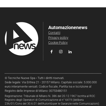
Automazionenews
Contatti
Privacy policy
Cookie Policy
© Tecniche Nuove Spa • Tutti i diritti riservati.
Sede legale: Via Eritrea 21 - 20157 Milano. Capitale sociale: 5.000.000
euro interamente versati. Codice fiscale, Partita Iva e Iscrizione al
Registro delle Imprese di Milano: 00753480151
Registrazione: Tribunale di Milano N. 386 del 20.12.1967 Iscritta al ROC
Registro degli Operatori di Comunicazione al n° 6419 (delibera
236/01/Cons del 30.6.01 dell’Autorità per le Garanzie nelle Comunicazioni)