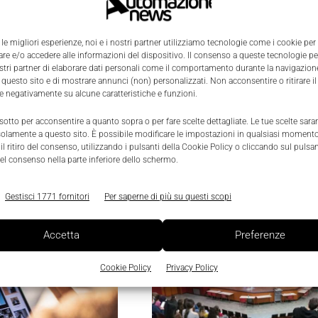
 le migliori esperienze, noi e i nostri partner utilizziamo tecnologie come i cookie per
e e/o accedere alle informazioni del dispositivo. Il consenso a queste tecnologie p
zoli:
Formazione: la Rete ITS
ostri partner di elaborare dati personali come il comportamento durante la navigazione
 questo sito e di mostrare annunci (non) personalizzati. Non acconsentire o ritirare 
ale per il Cloud
Lombardia lancia un cor
re negativamente su alcune caratteristiche e funzioni.
y Specialist
l’orientamento dei giova
 sotto per acconsentire a quanto sopra o per fare scelte dettagliate. Le tue scelte sar
Gaia Fiertler
-
19 Gennaio 2023
solamente a questo sito. È possibile modificare le impostazioni in qualsiasi momento
duale all’ITS Rizzoli di
Il corso è rivolto agli insegnanti di li
l ritiro del consenso, utilizzando i pulsanti della Cookie Policy o cliccando sul pulsan
o in Information and
professionali e istituti tecnici lombar
el consenso nella parte inferiore dello schermo.
ogy, formerà cinque
aggiornarli sui trend di mercato e ori
ity assunti in
studenti verso scelte lavorative o f
Gestisci 1771 fornitori
Per saperne di più su questi scopi
vello dalla società di
rispondano ai fabbisogni delle impre
mation.
Accetta
Preferenze
Cookie Policy
Privacy Policy