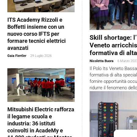
ITS Academy Rizzoli e
Boffetti insieme con un
nuovo corso IFTS per
Skill shortage: 
formare tecnici elettrici
Veneto arricchis
avanzati
formativa di alt
Gaia Fiertler
-
29 Luglio 2026
Nicoletta Buora
-
6 Marzo 202
Il Polo Its Veneto Bass
formativa di alta specia
fornire opportunità occu
ridurre il fenomeno dello
Mitsubishi Electric rafforza
il legame scuola e
industria: 36 istituti
coinvolti in AcadeMy e