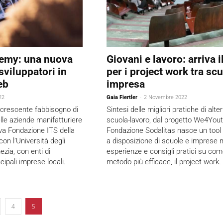
demy: una nuova
Giovani e lavoro: arriva il
viluppatori in
per i project work tra sc
eb
impresa
22
Gaia Fiertler
-
2 Novembre 2022
 crescente fabbisogno di
Sintesi delle migliori pratiche di alt
lle aziende manifatturiere
scuola-lavoro, dal progetto We4Yout
ava Fondazione ITS della
Fondazione Sodalitas nasce un tool 
con l’Università degli
a disposizione di scuole e imprese m
ezia, con enti di
esperienze e consigli pratici su come
cipali imprese locali.
metodo più efficace, il project work.
4
5