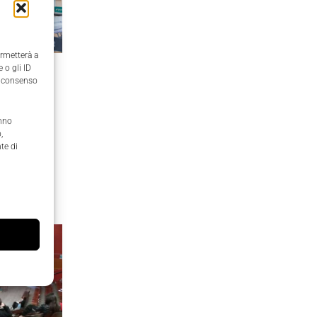
ermetterà a
 o gli ID
il consenso
so per
ni
anno
,
cei, scuole
te di
di, per
entare gli
ormative che
se.