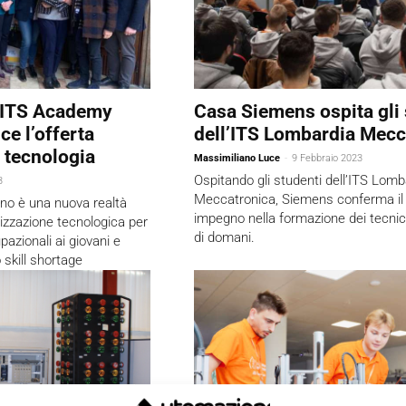
l’ITS Academy
Casa Siemens ospita gli 
ce l’offerta
dell’ITS Lombardia Mecc
a tecnologia
Massimiliano Luce
-
9 Febbraio 2023
Ospitando gli studenti dell’ITS Lomb
3
Meccatronica, Siemens conferma il 
ano è una nuova realtà
impegno nella formazione dei tecnic
lizzazione tecnologica per
di domani.
pazionali ai giovani e
 skill shortage