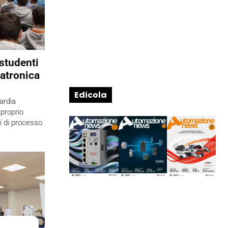
studenti
atronica
Edicola
ardia
proprio
i di processo