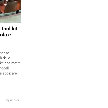
 tool kit
uola e
ernanza
h della
kit che mette
odelli,
 applicare il
Pagina 5 di 5