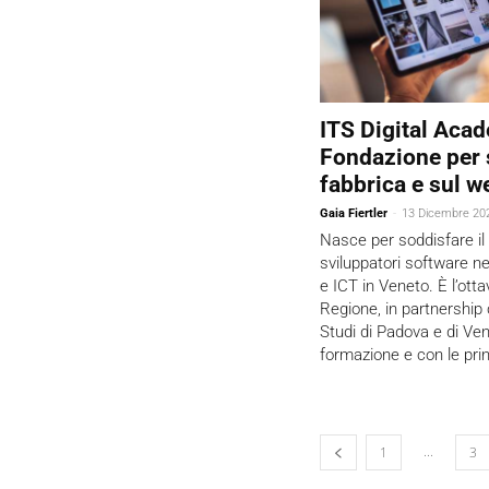
ITS Digital Aca
Fondazione per s
fabbrica e sul w
Gaia Fiertler
-
13 Dicembre 20
Nasce per soddisfare il
sviluppatori software ne
e ICT in Veneto. È l’ott
Regione, in partnership 
Studi di Padova e di Ven
formazione e con le prin
...
1
3