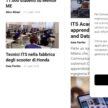
11.000 studenti su Mentor
ME
Alice Alinari
-
27 Luglio 2026
Per fornire
memorizzar
ITS Academy Riz
noi e ai n
univoci su
apprendistato du
può influi
and Data Securit
Clicca qui
Gaia Fiertler
-
3 Febbraio 2023
applicate 
Parte un nuovo percorso 
compreso i
Milano che, specializzat
Tecnici ITS nella fabbrica
gestione d
Communication Technol
degli scooter di Honda
sistemisti Cloud e Secur
Gaia Fiertler
-
8 Luglio 2026
apprendistato di terzo li
ingegneria Project Auto