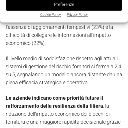
dati relativi ai fornitori. Solo il 44% dispone di
Preferenze
informazioni in tempo reale, mentre le principali
Cookie Policy
Privacy Policy
criticità riguardano la scarsa fruibilità dei dati (55%),
l’assenza di aggiornamenti tempestivi (23%) e la
difficoltà di collegare le informazioni all’impatto
economico (22%).
Il livello medio di soddisfazione rispetto agli attuali
sistemi di gestione del rischio fornitori si ferma a 2,4
su 5, segnalando un modello ancora distante da una
piena efficacia strategica e operativa.
Le aziende indicano come priorità future il
rafforzamento della resilienza della filiera
, la
riduzione dell’impatto economico dei blocchi di
fornitura e una maggiore rapidità decisionale grazie