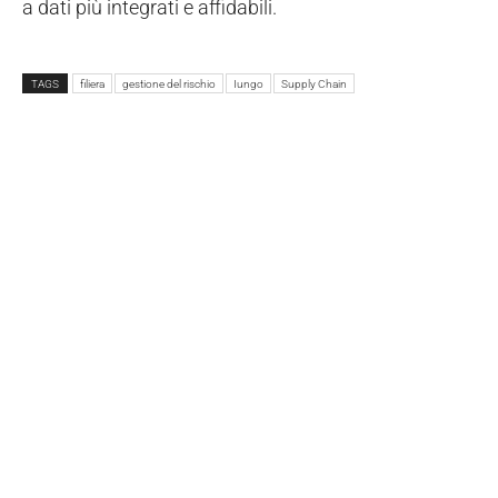
a dati più integrati e affidabili.
TAGS
filiera
gestione del rischio
Iungo
Supply Chain