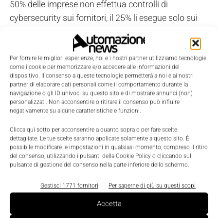
50% delle imprese non effettua controlli di
cybersecurity sui fornitori, il 25% li esegue solo sui
nuovi partner e il 16,7% esclusivamente sui fornitori
strategici.
Per fornire le migliori esperienze, noi e i nostri partner utilizziamo tecnologie
come i cookie per memorizzare e/o accedere alle informazioni del
Il dato è influenzato anche dalla percezione del
dispositivo. Il consenso a queste tecnologie permetterà a noi e ai nostri
rischio: l’83% delle aziende dichiara di non aver mai
partner di elaborare dati personali come il comportamento durante la
navigazione o gli ID univoci su questo sito e di mostrare annunci (non)
subito incidenti informatici legati ai fornitori,
personalizzati. Non acconsentire o ritirare il consenso può influire
elemento che contribuisce a mantenere basso il
negativamente su alcune caratteristiche e funzioni.
livello di priorità assegnato alla cybersecurity nella
Clicca qui sotto per acconsentire a quanto sopra o per fare scelte
supply chain.
dettagliate. Le tue scelte saranno applicate solamente a questo sito. È
possibile modificare le impostazioni in qualsiasi momento, compreso il ritiro
del consenso, utilizzando i pulsanti della Cookie Policy o cliccando sul
pulsante di gestione del consenso nella parte inferiore dello schermo.
Processi ancora poco integrati
Gestisci 1771 fornitori
Per saperne di più su questi scopi
Sul piano operativo, il 55,6% delle aziende dedica
Accetta
meno di quattro ore al mese all’aggiornamento dei