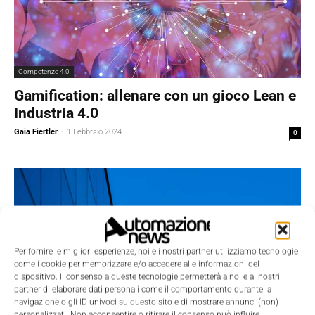
Competenze 4.0
Gamification: allenare con un gioco Lean e
Industria 4.0
Gaia Fiertler
-
1 Febbraio 2024
0
Per fornire le migliori esperienze, noi e i nostri partner utilizziamo tecnologie
come i cookie per memorizzare e/o accedere alle informazioni del
dispositivo. Il consenso a queste tecnologie permetterà a noi e ai nostri
partner di elaborare dati personali come il comportamento durante la
navigazione o gli ID univoci su questo sito e di mostrare annunci (non)
personalizzati. Non acconsentire o ritirare il consenso può influire