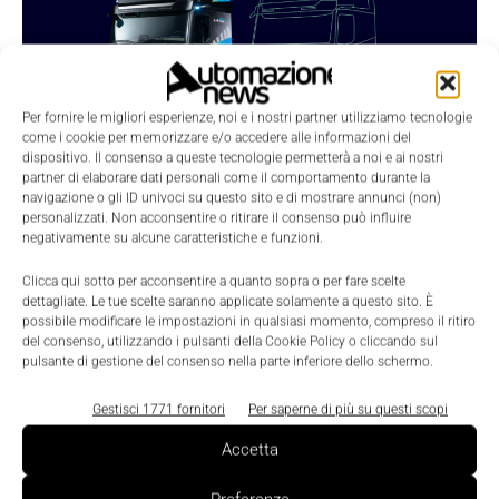
Per fornire le migliori esperienze, noi e i nostri partner utilizziamo tecnologie
come i cookie per memorizzare e/o accedere alle informazioni del
dispositivo. Il consenso a queste tecnologie permetterà a noi e ai nostri
Featured
partner di elaborare dati personali come il comportamento durante la
navigazione o gli ID univoci su questo sito e di mostrare annunci (non)
Siemens con il suo Xcelerator supporta
personalizzati. Non acconsentire o ritirare il consenso può influire
Daimler Truck per lo sviluppo di camion e
negativamente su alcune caratteristiche e funzioni.
autobus di nuova generazione
Clicca qui sotto per acconsentire a quanto sopra o per fare scelte
Nicoletta Buora
-
3 Aprile 2023
0
dettagliate. Le tue scelte saranno applicate solamente a questo sito. È
possibile modificare le impostazioni in qualsiasi momento, compreso il ritiro
del consenso, utilizzando i pulsanti della Cookie Policy o cliccando sul
pulsante di gestione del consenso nella parte inferiore dello schermo.
Gestisci 1771 fornitori
Per saperne di più su questi scopi
Accetta